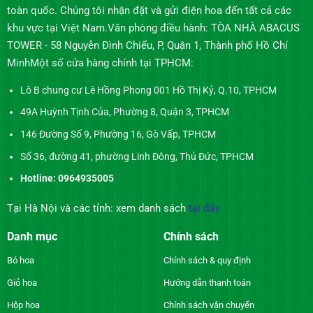
toàn quốc. Chúng tôi nhận đặt và gửi điện hoa đến tất cả các
khu vực tại Việt Nam.Văn phòng điều hành: TÒA NHÀ ABACUS
TOWER - 58 Nguyễn Đình Chiểu, P, Quận 1, Thành phố Hồ Chí
MinhMột số cửa hàng chính tại TPHCM:
Lô B chung cư Lê Hồng Phong 001 Hồ Thị Kỷ, Q.10, TPHCM
49A Huỳnh Tịnh Của, Phường 8, Quận 3, TPHCM
146 Đường Số 9, Phường 16, Gò Vấp, TPHCM
Số 36, đường 41, phường Linh Đông, Thủ Đức, TPHCM
Hotline: 0964935005
Tại Hà Nội và các tỉnh: xem danh sách
tại đây
Danh mục
Chính sách
Bó hoa
Chính sách & quy định
Giỏ hoa
Hướng dẫn thanh toán
Hộp hoa
Chính sách vận chuyển