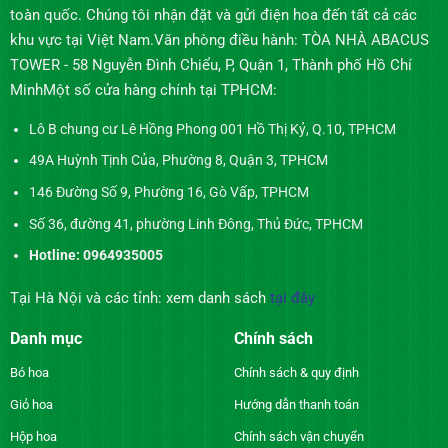
toàn quốc. Chúng tôi nhận đặt và gửi điện hoa đến tất cả các
khu vực tại Việt Nam.Văn phòng điều hành: TÒA NHÀ ABACUS
TOWER - 58 Nguyễn Đình Chiểu, P, Quận 1, Thành phố Hồ Chí
MinhMột số cửa hàng chính tại TPHCM:
Lô B chung cư Lê Hồng Phong 001 Hồ Thị Kỷ, Q.10, TPHCM
49A Huỳnh Tịnh Của, Phường 8, Quận 3, TPHCM
146 Đường Số 9, Phường 16, Gò Vấp, TPHCM
Số 36, đường 41, phường Linh Đông, Thủ Đức, TPHCM
Hotline: 0964935005
Tại Hà Nội và các tỉnh: xem danh sách
tại đây
Danh mục
Chính sách
Bó hoa
Chính sách & quy định
Giỏ hoa
Hướng dẫn thanh toán
Hộp hoa
Chính sách vận chuyển