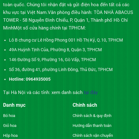
toàn quốc. Chúng tôi nhận đặt và gửi điện hoa đến tất cả các
khu vực tại Việt Nam.Văn phòng điều hành: TÒA NHÀ ABACUS
TOWER - 58 Nguyễn Đình Chiểu, P, Quận 1, Thành phố Hồ Chí
MinhMột số cửa hàng chính tại TPHCM:
Lô B chung cư Lê Hồng Phong 001 Hồ Thị Kỷ, Q.10, TPHCM
49A Huỳnh Tịnh Của, Phường 8, Quận 3, TPHCM
146 Đường Số 9, Phường 16, Gò Vấp, TPHCM
Số 36, đường 41, phường Linh Đông, Thủ Đức, TPHCM
Hotline: 0964935005
Tại Hà Nội và các tỉnh: xem danh sách
tại đây
Danh mục
Chính sách
Bó hoa
Chính sách & quy định
Giỏ hoa
Hướng dẫn thanh toán
Hộp hoa
Chính sách vận chuyển