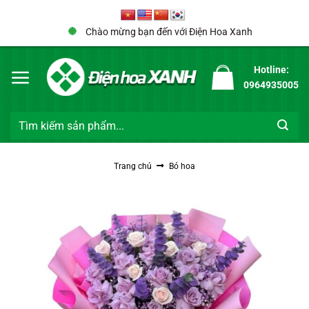
Bỏ
Chị Quỳnh Anh 0782****** đã đặt hàng
qua
Chào mừng bạn đến với Điện Hoa Xanh
Hộp hoa 1150
nội
dung
33 phút trước đó
Hotline:
0964935005
Tìm
kiếm:
Trang chủ
Bó hoa