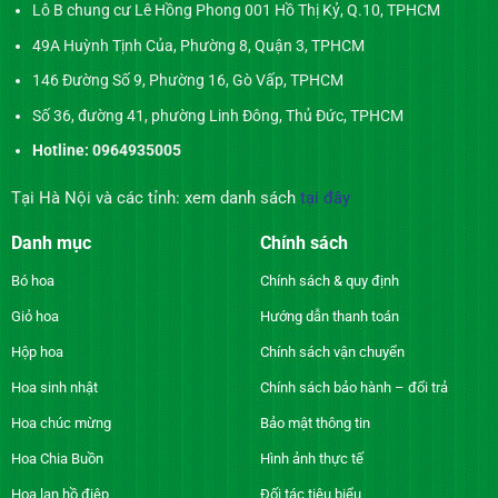
Lô B chung cư Lê Hồng Phong 001 Hồ Thị Kỷ, Q.10, TPHCM
49A Huỳnh Tịnh Của, Phường 8, Quận 3, TPHCM
146 Đường Số 9, Phường 16, Gò Vấp, TPHCM
Số 36, đường 41, phường Linh Đông, Thủ Đức, TPHCM
Hotline: 0964935005
Tại Hà Nội và các tỉnh: xem danh sách
tại đây
Danh mục
Chính sách
Bó hoa
Chính sách & quy định
Giỏ hoa
Hướng dẫn thanh toán
Hộp hoa
Chính sách vận chuyển
Hoa sinh nhật
Chính sách bảo hành – đổi trả
Hoa chúc mừng
Bảo mật thông tin
Hoa Chia Buồn
Hình ảnh thực tế
Hoa lan hồ điệp
Đối tác tiêu biểu