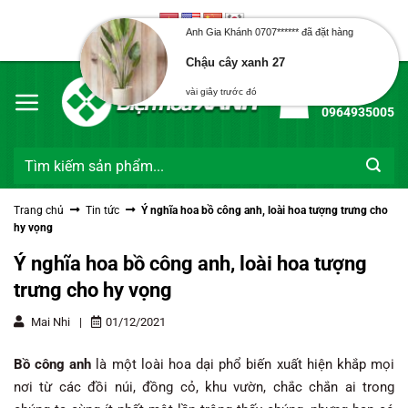
Bỏ
qua
Anh Gia Khánh 0707****** đã đặt hàng
Chào mừng bạn đến với Điện Hoa Xanh
nội
Chậu cây xanh 27
dung
Hotline:
vài giây trước đó
0964935005
Tìm
kiếm:
Trang chủ
Tin tức
Ý nghĩa hoa bồ công anh, loài hoa tượng trưng cho
hy vọng
Ý nghĩa hoa bồ công anh, loài hoa tượng
trưng cho hy vọng
Mai Nhi
|
01/12/2021
Bồ công anh
là một loài hoa dại phổ biến xuất hiện khắp mọi
nơi từ các đồi núi, đồng cỏ, khu vườn, chắc chắn ai trong