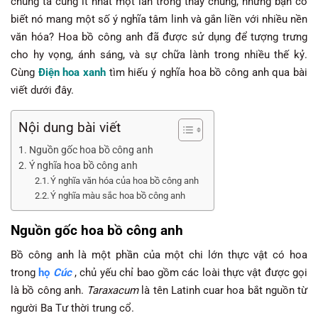
chúng ta cùng ít nhất một lần trông thấy chúng, nhưng bạn có
biết nó mang một số ý nghĩa tâm linh và gắn liền với nhiều nền
văn hóa? Hoa bồ công anh đã được sử dụng để tượng trưng
cho hy vọng, ánh sáng, và sự chữa lành trong nhiều thế kỷ.
Cùng
Điện hoa xanh
tìm hiếu ý nghĩa hoa bồ công anh qua bài
viết dưới đây.
Nội dung bài viết
Nguồn gốc hoa bồ công anh
Ý nghĩa hoa bồ công anh
Ý nghĩa văn hóa của hoa bồ công anh
Ý nghĩa màu sắc hoa bồ công anh
Nguồn gốc hoa bồ công anh
Bồ công anh là một phần của một chi lớn thực vật có hoa
trong
họ
Cúc
, chủ yếu chỉ bao gồm các loài thực vật được gọi
là bồ công anh.
Taraxacum
là tên Latinh cuar hoa bắt nguồn từ
người Ba Tư thời trung cổ.