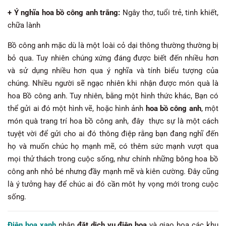
+ Ý nghĩa hoa bồ công anh trắng:
Ngây thơ, tuổi trẻ, tinh khiết,
chữa lành
Bồ công anh mặc dù là một loài cỏ dại thông thường thường bị
bỏ qua. Tuy nhiên chúng xứng đáng được biết đến nhiều hơn
và sử dụng nhiều hơn qua ý nghĩa và tính biểu tượng của
chúng. Nhiều người sẽ ngạc nhiên khi nhận được món quà là
hoa Bồ công anh. Tuy nhiên, bằng một hình thức khác, Bạn có
thể gửi ai đó một hình vẽ, hoặc hình ảnh
hoa bồ công anh
, một
món quà trang trí hoa bồ công anh, đây thực sự là một cách
tuyệt vời để gửi cho ai đó thông điệp rằng bạn đang nghĩ đến
họ và muốn chúc họ mạnh mẽ, có thêm sức mạnh vượt qua
mọi thử thách trong cuộc sống, như chính những bông hoa bồ
công anh nhỏ bé nhưng đầy mạnh mẽ và kiên cường. Đây cũng
là ý tưởng hay để chúc ai đó cần môt hy vọng mới trong cuộc
sống.
Điện hoa xanh
nhận
đặt dịch vụ điện hoa
và giao hoa các khu