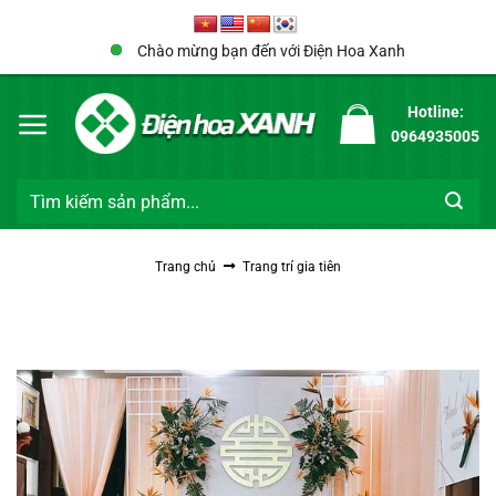
Bỏ
qua
Chào mừng bạn đến với Điện Hoa Xanh
nội
dung
Hotline:
0964935005
Tìm
kiếm:
Trang chủ
Trang trí gia tiên