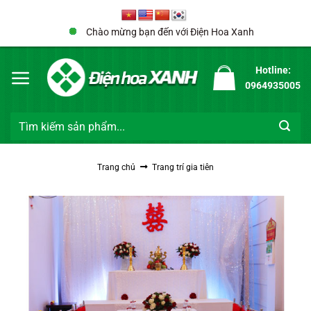
Bỏ
qua
Chào mừng bạn đến với Điện Hoa Xanh
nội
dung
Hotline:
0964935005
Tìm
kiếm:
Trang chủ
Trang trí gia tiên