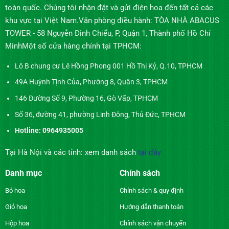
toàn quốc. Chúng tôi nhận đặt và gửi điện hoa đến tất cả các
khu vực tại Việt Nam.Văn phòng điều hành: TÒA NHÀ ABACUS
TOWER - 58 Nguyễn Đình Chiểu, P, Quận 1, Thành phố Hồ Chí
MinhMột số cửa hàng chính tại TPHCM:
Lô B chung cư Lê Hồng Phong 001 Hồ Thị Kỷ, Q.10, TPHCM
49A Huỳnh Tịnh Của, Phường 8, Quận 3, TPHCM
146 Đường Số 9, Phường 16, Gò Vấp, TPHCM
Số 36, đường 41, phường Linh Đông, Thủ Đức, TPHCM
Hotline: 0964935005
Tại Hà Nội và các tỉnh: xem danh sách
tại đây
Danh mục
Chính sách
Bó hoa
Chính sách & quy định
Giỏ hoa
Hướng dẫn thanh toán
Hộp hoa
Chính sách vận chuyển