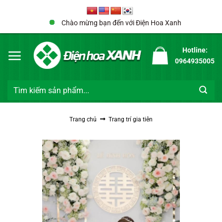
Bỏ
qua
Chào mừng bạn đến với Điện Hoa Xanh
nội
dung
Hotline:
0964935005
Tìm
kiếm:
Trang chủ
Trang trí gia tiên