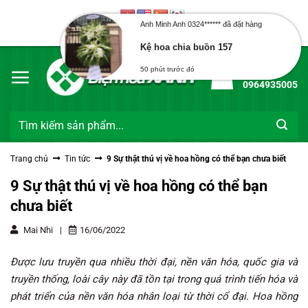
Bỏ
qua
Anh Minh Anh 0324****** đã đặt hàng
Chào mừng bạn đến với Điện Hoa Xanh
nội
Kệ hoa chia buồn 157
dung
Hotline:
50 phút trước đó
0964935005
Tìm
kiếm:
Trang chủ
Tin tức
9 Sự thật thú vị về hoa hồng có thể bạn chưa biết
9 Sự thật thú vị về hoa hồng có thể bạn
chưa biết
Mai Nhi
|
16/06/2022
Được lưu truyền qua nhiều thời đại, nền văn hóa, quốc gia và
truyền thống, loài cây này đã tồn tại trong quá trình tiến hóa và
phát triển của nền văn hóa nhân loại từ thời cổ đại. Hoa hồng