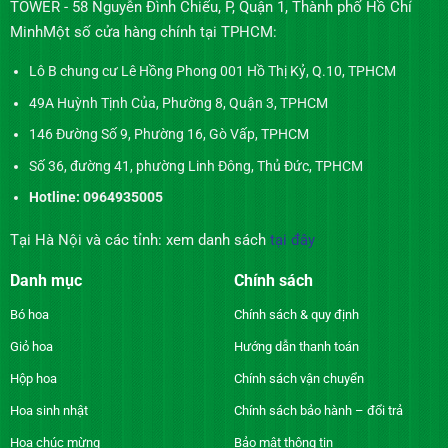
TOWER - 58 Nguyễn Đình Chiểu, P, Quận 1, Thành phố Hồ Chí
MinhMột số cửa hàng chính tại TPHCM:
Lô B chung cư Lê Hồng Phong 001 Hồ Thị Kỷ, Q.10, TPHCM
49A Huỳnh Tịnh Của, Phường 8, Quận 3, TPHCM
146 Đường Số 9, Phường 16, Gò Vấp, TPHCM
Số 36, đường 41, phường Linh Đông, Thủ Đức, TPHCM
Hotline: 0964935005
Tại Hà Nội và các tỉnh: xem danh sách
tại đây
Danh mục
Chính sách
Bó hoa
Chính sách & quy định
Giỏ hoa
Hướng dẫn thanh toán
Hộp hoa
Chính sách vận chuyển
Hoa sinh nhật
Chính sách bảo hành – đổi trả
Hoa chúc mừng
Bảo mật thông tin