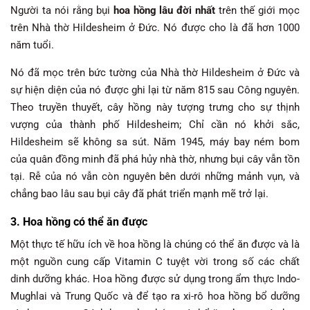
Người ta nói rằng bụi
hoa hồng lâu đời nhất
trên thế giới mọc
trên Nhà thờ Hildesheim ở Đức. Nó được cho là đã hơn 1000
năm tuổi.
Nó đã mọc trên bức tường của Nhà thờ Hildesheim ở Đức và
sự hiện diện của nó được ghi lại từ năm 815 sau Công nguyên.
Theo truyền thuyết, cây hồng này tượng trưng cho sự thịnh
vượng của thành phố Hildesheim; Chỉ cần nó khởi sắc,
Hildesheim sẽ không sa sút. Năm 1945, máy bay ném bom
của quân đồng minh đã phá hủy nhà thờ, nhưng bụi cây vẫn tồn
tại. Rễ của nó vẫn còn nguyên bên dưới những mảnh vụn, và
chẳng bao lâu sau bụi cây đã phát triển mạnh mẽ trở lại.
3. Hoa hồng có thể ăn được
Một thực tế hữu ích về hoa hồng là chúng có thể ăn được và là
một nguồn cung cấp Vitamin C tuyệt vời trong số các chất
dinh dưỡng khác. Hoa hồng được sử dụng trong ẩm thực Indo-
Mughlai và Trung Quốc và để tạo ra xi-rô hoa hồng bổ dưỡng