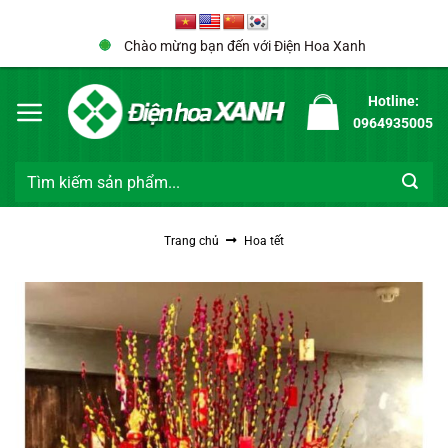
Bỏ
qua
Chào mừng bạn đến với Điện Hoa Xanh
nội
dung
Hotline:
0964935005
Tìm
kiếm:
Trang chủ
Hoa tết