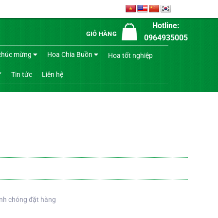
Hotline:
GIỎ HÀNG
0964935005
chúc mừng
Hoa Chia Buồn
Hoa tốt nghiệp
Tin tức
Liên hệ
nh chóng đặt hàng