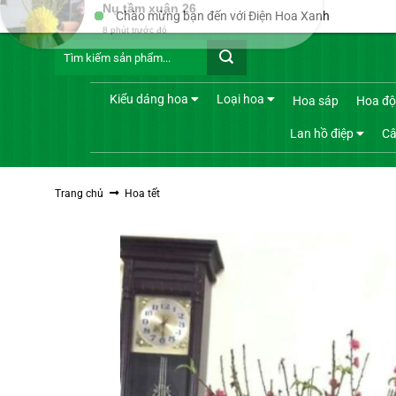
Bỏ
Chào mừng bạn đến với Điện Hoa Xanh
qua
Tìm
nội
kiếm:
dung
Kiểu dáng hoa
Loại hoa
Hoa sáp
Hoa độ
Lan hồ điệp
Câ
Trang chủ
Hoa tết