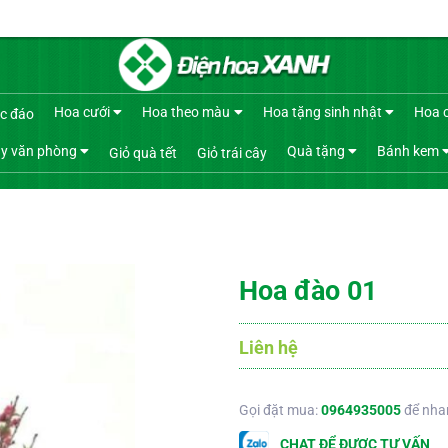
Hoa cưới
Hoa theo màu
Hoa tặng sinh nhật
Hoa 
c đáo
y văn phòng
Quà tặng
Bánh kem
Giỏ quà tết
Giỏ trái cây
Hoa đào 01
Liên hệ
Gọi đặt mua:
0964935005
để nha
CHAT ĐỂ ĐƯỢC TƯ VẤN