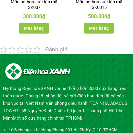
Mẫu bó hoa sự kiện mã
Mẫu bó hoa sự kiện mã
SK007
SK0015
300.000
₫
500.000
₫
Mua hàng
Mua hàng
Đánh giá
Hệ thống Điện hoa XANH với hệ thống hơn 3000 cửa hàng trên
toàn quốc. Chúng tôi nhận đặt và gửi điện hoa đến tất cả các
khu vực tại Việt Nam.Văn phòng điều hành: TÒA NHÀ ABACUS
TOWER - 58 Nguyễn Đình Chiểu, P, Quận 1, Thành phố Hồ Chí
MinhMột số cửa hàng chính tại TPHCM:
Lô B chung cư Lê Hồng Phong 001 Hồ Thị Kỷ, Q.10, TPHCM