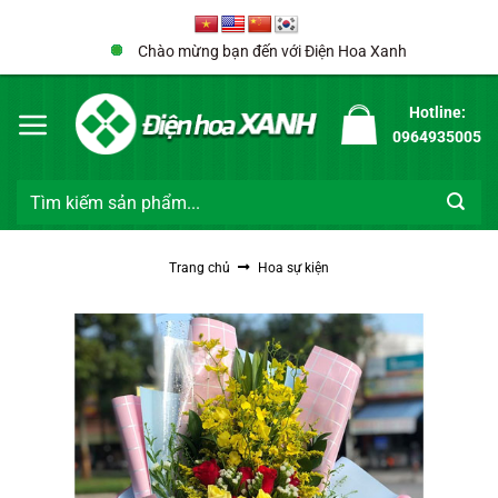
Bỏ
qua
Chào mừng bạn đến với Điện Hoa Xanh
nội
dung
Hotline:
0964935005
Tìm
kiếm:
Trang chủ
Hoa sự kiện