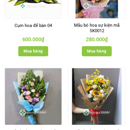
Mẫu bó hoa sự kiện mã
Cụm hoa để bàn 04
SK0012
600.000
₫
280.000
₫
Mua hàng
Mua hàng