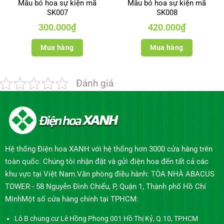
Mẫu bó hoa sự kiện mã
Mẫu bó hoa sự kiện mã
SK007
SK008
300.000
₫
420.000
₫
Mua hàng
Mua hàng
Đánh giá
Hệ thống Điện hoa XANH với hệ thống hơn 3000 cửa hàng trên
toàn quốc. Chúng tôi nhận đặt và gửi điện hoa đến tất cả các
khu vực tại Việt Nam.Văn phòng điều hành: TÒA NHÀ ABACUS
TOWER - 58 Nguyễn Đình Chiểu, P, Quận 1, Thành phố Hồ Chí
MinhMột số cửa hàng chính tại TPHCM:
Lô B chung cư Lê Hồng Phong 001 Hồ Thị Kỷ, Q.10, TPHCM