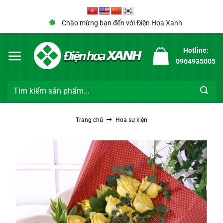
Bỏ
qua
Chào mừng bạn đến với Điện Hoa Xanh
nội
dung
Hotline:
0964935005
Tìm
kiếm:
Trang chủ
Hoa sự kiện