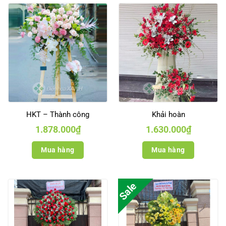
HKT – Thành công
Khải hoàn
1.878.000
₫
1.630.000
₫
Mua hàng
Mua hàng
Sale