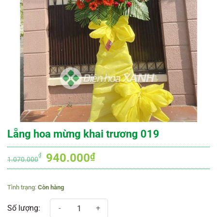
Lẵng hoa mừng khai trương 019
Giá
Giá
940.000
₫
₫
1.070.000
gốc
hiện
là:
tại
Còn hàng
1.070.000₫.
là:
940.000₫.
Lẵng hoa mừng khai trương 019 số lượng