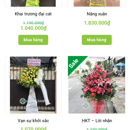
Khai trương đại cát
Nắng xuân
1.830.000
₫
1.190.000
₫
Giá
Giá
1.040.000
₫
gốc
hiện
là:
tại
1.190.000₫.
là:
Mua hàng
Mua hàng
1.040.000₫.
Sale
Vạn sự khởi sắc
HKT – Lời nhắn
1.070.000
₫
1.150.000
₫