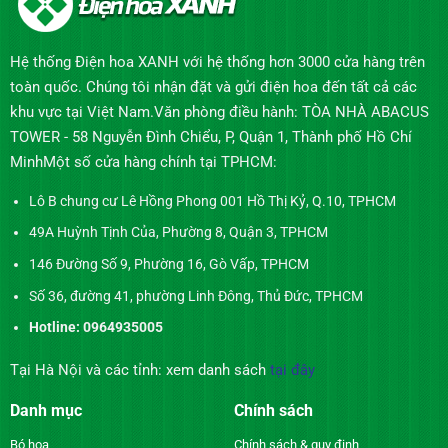
Hệ thống Điện hoa XANH với hệ thống hơn 3000 cửa hàng trên
toàn quốc. Chúng tôi nhận đặt và gửi điện hoa đến tất cả các
khu vực tại Việt Nam.Văn phòng điều hành: TÒA NHÀ ABACUS
TOWER - 58 Nguyễn Đình Chiểu, P, Quận 1, Thành phố Hồ Chí
MinhMột số cửa hàng chính tại TPHCM:
Lô B chung cư Lê Hồng Phong 001 Hồ Thị Kỷ, Q.10, TPHCM
49A Huỳnh Tịnh Của, Phường 8, Quận 3, TPHCM
146 Đường Số 9, Phường 16, Gò Vấp, TPHCM
Số 36, đường 41, phường Linh Đông, Thủ Đức, TPHCM
Hotline: 0964935005
Tại Hà Nội và các tỉnh: xem danh sách
tại đây
Danh mục
Chính sách
Bó hoa
Chính sách & quy định