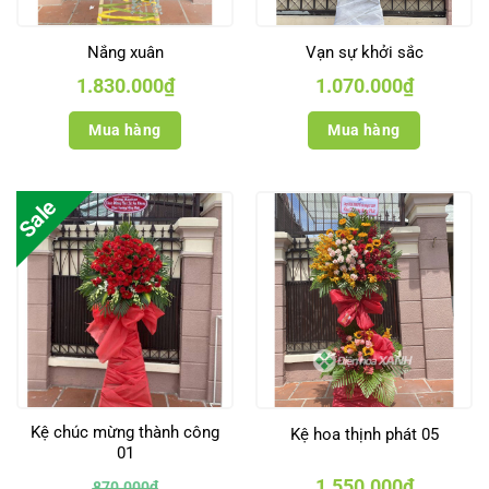
Nắng xuân
Vạn sự khởi sắc
1.830.000
₫
1.070.000
₫
Mua hàng
Mua hàng
Sale
Kệ chúc mừng thành công
Kệ hoa thịnh phát 05
01
1.550.000
₫
870.000
₫