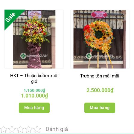
Sale
HKT – Thuận buồm xuôi
Trường tồn mãi mãi
gió
2.500.000
₫
1.150.000
₫
Giá
Giá
1.010.000
₫
gốc
hiện
là:
tại
1.150.000₫.
là:
Mua hàng
Mua hàng
1.010.000₫.
Đánh giá