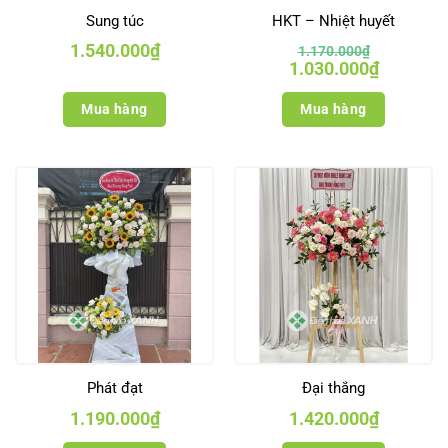
Sung túc
HKT – Nhiệt huyết
1.540.000
₫
1.170.000
₫
Giá
Giá
1.030.000
₫
gốc
hiện
là:
tại
1.170.000₫.
là:
Mua hàng
Mua hàng
1.030.000₫
Phát đạt
Đại thắng
1.190.000
₫
1.420.000
₫