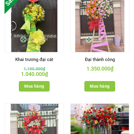
Sale
Khai trương đại cát
Đại thành công
1.350.000
₫
1.190.000
₫
Giá
Giá
1.040.000
₫
gốc
hiện
là:
tại
1.190.000₫.
là:
Mua hàng
Mua hàng
1.040.000₫.