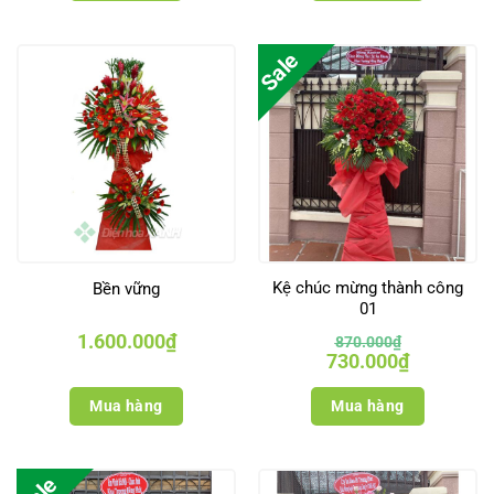
Sale
Kệ chúc mừng thành công
Bền vững
01
1.600.000
₫
870.000
₫
Giá
Giá
730.000
₫
gốc
hiện
là:
tại
870.000₫.
là:
Mua hàng
Mua hàng
730.000₫.