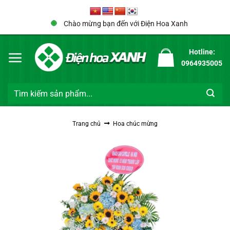
Bỏ
qua
Chào mừng bạn đến với Điện Hoa Xanh
nội
dung
Hotline:
0964935005
Tìm
kiếm:
Trang chủ
Hoa chúc mừng