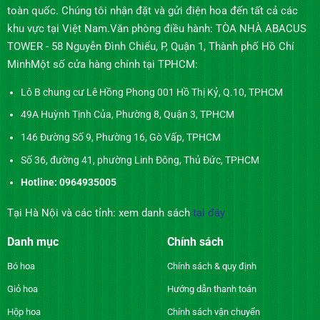
toàn quốc. Chúng tôi nhận đặt và gửi điện hoa đến tất cả các
khu vực tại Việt Nam.Văn phòng điều hành: TÒA NHÀ ABACUS
TOWER - 58 Nguyễn Đình Chiểu, P, Quận 1, Thành phố Hồ Chí
MinhMột số cửa hàng chính tại TPHCM:
Lô B chung cư Lê Hồng Phong 001 Hồ Thị Kỷ, Q.10, TPHCM
49A Huỳnh Tịnh Của, Phường 8, Quận 3, TPHCM
146 Đường Số 9, Phường 16, Gò Vấp, TPHCM
Số 36, đường 41, phường Linh Đông, Thủ Đức, TPHCM
Hotline: 0964935005
Tại Hà Nội và các tỉnh: xem danh sách
tại đây
Danh mục
Chính sách
Bó hoa
Chính sách & quy định
Giỏ hoa
Hướng dẫn thanh toán
Hộp hoa
Chính sách vận chuyển