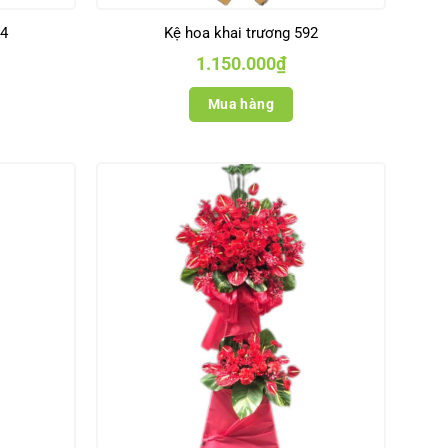
94
Kệ hoa khai trương 592
1.150.000
₫
Mua hàng