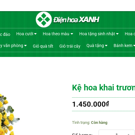
Hoa cưới
Hoa theo màu
Hoa tặng sinh nhật
Hoa 
c đáo
y văn phòng
Quà tặng
Bánh kem
Giỏ quà tết
Giỏ trái cây
Kệ hoa khai trươ
1.450.000
₫
Còn hàng
Kệ hoa khai trương 808 số lượng