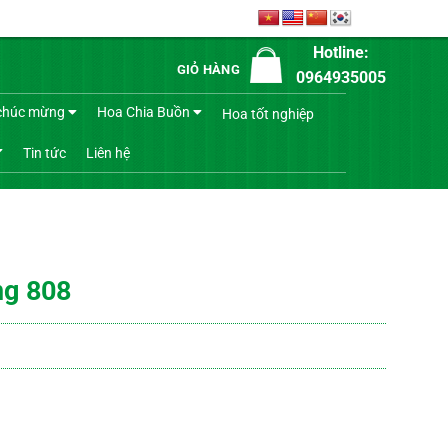
Hotline:
GIỎ HÀNG
0964935005
chúc mừng
Hoa Chia Buồn
Hoa tốt nghiệp
Tin tức
Liên hệ
ng 808