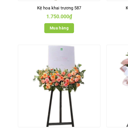
Kệ hoa khai trương 587
K
1.750.000
₫
Mua hàng