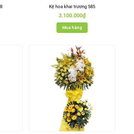
08
Kệ hoa khai trương 585
3.100.000
₫
Mua hàng