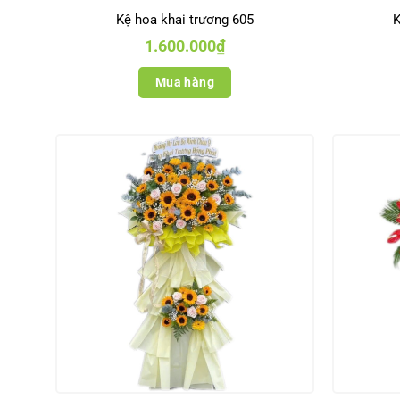
Kệ hoa khai trương 605
K
1.600.000
₫
Mua hàng