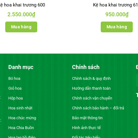
ệ hoa khai trương 600
Kệ hoa khai trương 6
2.550.000
₫
950.000
₫
Mua hàng
Mua hàng
Danh mục
Chính sách
Bó hoa
Chính sách & quy định
Giỏ hoa
Hướng dẫn thanh toán
t
Hộp hoa
Chính sách vận chuyển
Hoa sinh nhật
Chính sách bảo hành – đổi trả
Hoa chúc mừng
Bảo mật thông tin
:
Hoa Chia Buồn
Hình ảnh thực tế
Hoa lan hồ điệp
Đối tác tiêu biểu