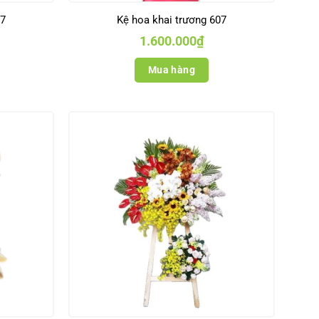
97
Kệ hoa khai trương 607
1.600.000
₫
Mua hàng