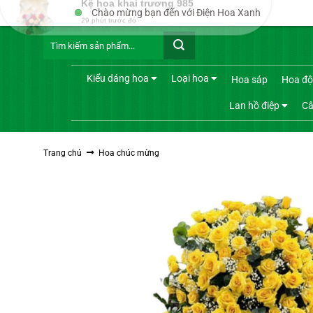
Bỏ
Chào mừng bạn đến với Điện Hoa Xanh
qua
Tìm
nội
kiếm:
dung
Kiểu dáng hoa
Loại hoa
Hoa sáp
Hoa độ
Lan hồ điệp
Câ
Trang chủ
Hoa chúc mừng