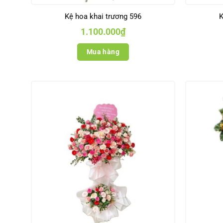
Kệ hoa khai trương 596
K
1.100.000
₫
Mua hàng