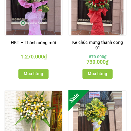
Kệ chúc mừng thành công
HKT – Thành công mới
01
1.270.000
₫
870.000
₫
Giá
Giá
730.000
₫
gốc
hiện
là:
tại
870.000₫.
là:
Mua hàng
Mua hàng
730.000₫.
Sale