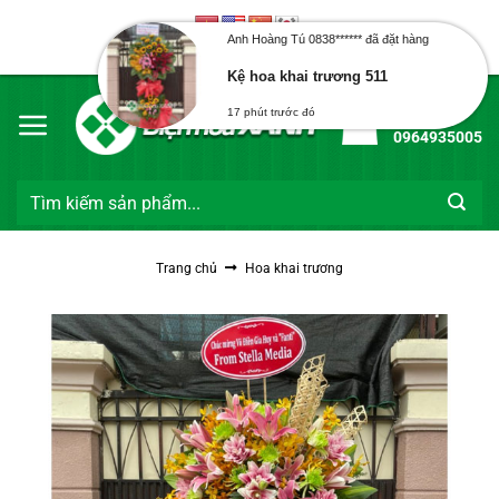
Bỏ
qua
Anh Hoàng Tú 0838****** đã đặt hàng
Chào mừng bạn đến với Điện Hoa Xanh
nội
Kệ hoa khai trương 511
dung
Hotline:
17 phút trước đó
0964935005
Tìm
kiếm:
Trang chủ
Hoa khai trương