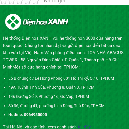
Đánh giá
Hệ thống Điện hoa XANH với hệ thống hơn 3000 cửa hàng trên
toàn quốc. Chúng tôi nhận đặt và gửi điện hoa đến tất cả các
khu vực tại Việt Nam.Văn phòng điều hành: TÒA NHÀ ABACUS
TOWER - 58 Nguyễn Đình Chiểu, P, Quận 1, Thành phố Hồ Chí
MinhMột số cửa hàng chính tại TPHCM:
Lô B chung cư Lê Hồng Phong 001 Hồ Thị Kỷ, Q.10, TPHCM
49A Huỳnh Tịnh Của, Phường 8, Quận 3, TPHCM
146 Đường Số 9, Phường 16, Gò Vấp, TPHCM
Số 36, đường 41, phường Linh Đông, Thủ Đức, TPHCM
Hotline: 0964935005
Tại Hà Nội và các tỉnh: xem danh sách
tại đây