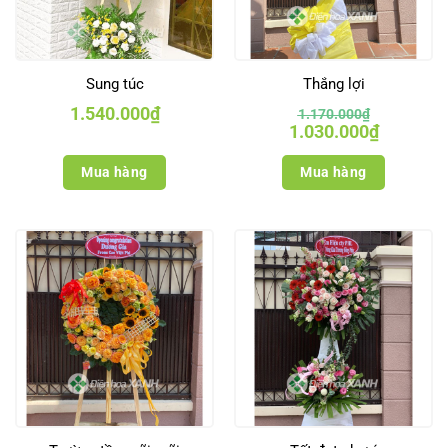
Sung túc
Thắng lợi
1.540.000
₫
1.170.000
₫
Giá
Giá
1.030.000
₫
gốc
hiện
là:
tại
1.170.000₫.
là:
Mua hàng
Mua hàng
1.030.000₫