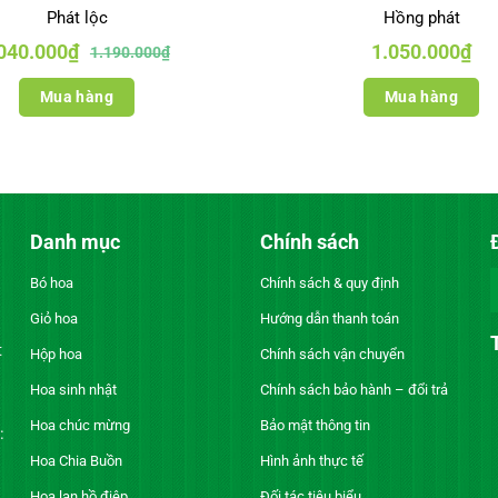
Phát lộc
Hồng phát
Giá
Giá
040.000
₫
1.050.000
₫
1.190.000
₫
gốc
hiện
là:
tại
1.190.000₫.
là:
Mua hàng
Mua hàng
1.040.000₫.
Danh mục
Chính sách
Bó hoa
Chính sách & quy định
Giỏ hoa
Hướng dẫn thanh toán
t
Hộp hoa
Chính sách vận chuyển
Hoa sinh nhật
Chính sách bảo hành – đổi trả
Hoa chúc mừng
Bảo mật thông tin
:
Hoa Chia Buồn
Hình ảnh thực tế
Hoa lan hồ điệp
Đối tác tiêu biểu