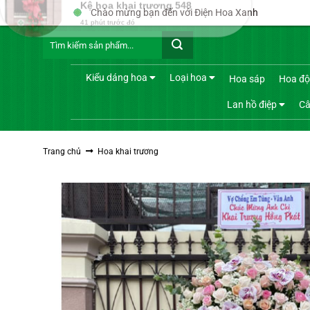
Bỏ
Chào mừng bạn đến với Điện Hoa Xanh
qua
Tìm
nội
kiếm:
dung
Kiểu dáng hoa
Loại hoa
Hoa sáp
Hoa độ
Lan hồ điệp
Câ
Trang chủ
Hoa khai trương