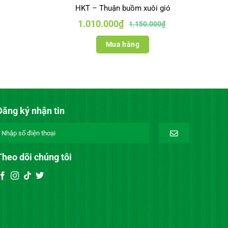
HKT – Thuận buồm xuôi gió
Giá
Giá
1.010.000
₫
1.150.000
₫
gốc
hiện
là:
tại
1.150.000₫.
là:
Mua hàng
1.010.000₫.
Đăng ký nhận tin
Theo dõi chúng tôi