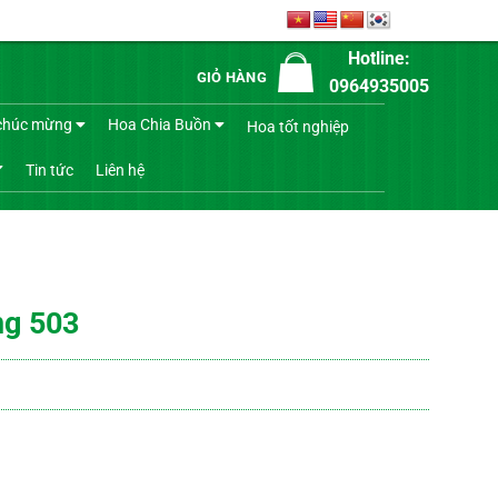
Hotline:
GIỎ HÀNG
0964935005
chúc mừng
Hoa Chia Buồn
Hoa tốt nghiệp
Tin tức
Liên hệ
ng 503