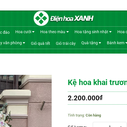
Hoa cưới
Hoa theo màu
Hoa tặng sinh nhật
Hoa 
c đáo
y văn phòng
Quà tặng
Bánh kem
Giỏ quà tết
Giỏ trái cây
Kệ hoa khai trươ
2.200.000
₫
Còn hàng
Kệ hoa khai trương 503 số lượng