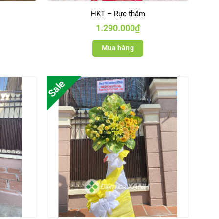
HKT – Rực thắm
1.290.000
₫
Mua hàng
Sale