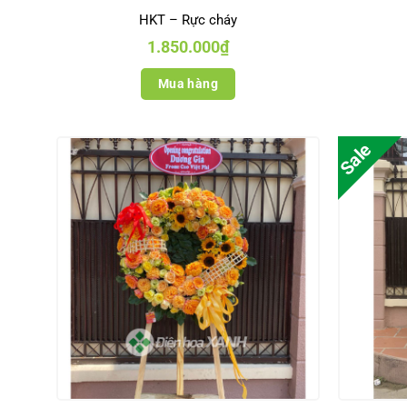
HKT – Rực cháy
1.850.000
₫
Mua hàng
Sale