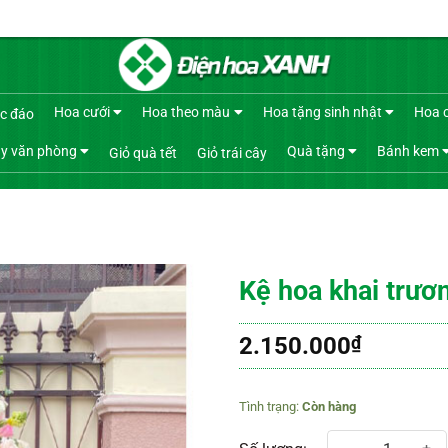
Hoa cưới
Hoa theo màu
Hoa tặng sinh nhật
Hoa 
c đáo
y văn phòng
Quà tặng
Bánh kem
Giỏ quà tết
Giỏ trái cây
Kệ hoa khai trươ
2.150.000
₫
Còn hàng
Kệ hoa khai trương 486 số lượng