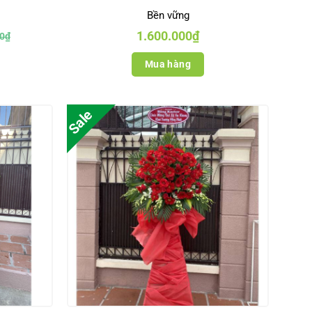
Bền vững
1.600.000
₫
0
₫
.
Mua hàng
.
Sale