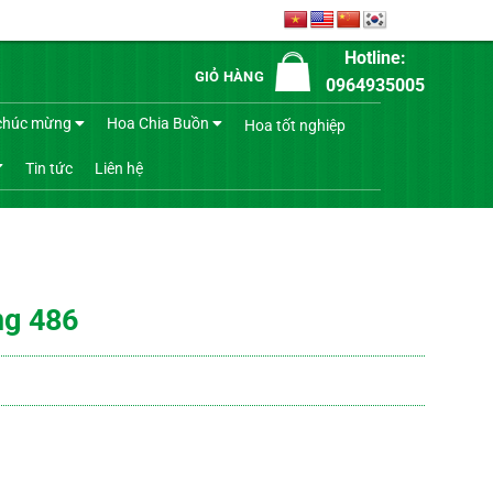
Hotline:
GIỎ HÀNG
0964935005
chúc mừng
Hoa Chia Buồn
Hoa tốt nghiệp
Tin tức
Liên hệ
ng 486