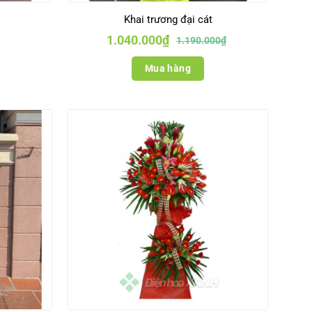
Khai trương đại cát
Giá
Giá
1.040.000
₫
1.190.000
₫
gốc
hiện
là:
tại
1.190.000₫.
là:
Mua hàng
1.040.000₫.