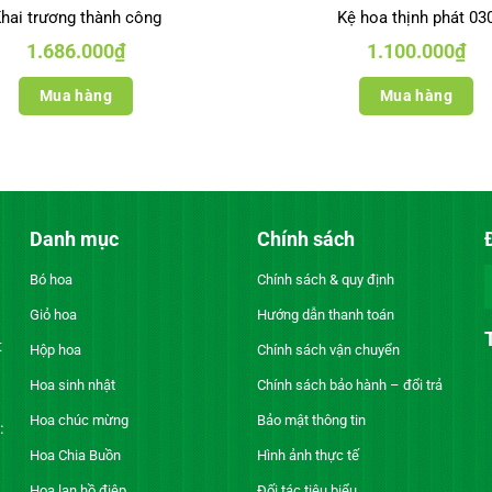
hai trương thành công
Kệ hoa thịnh phát 03
1.686.000
₫
1.100.000
₫
Mua hàng
Mua hàng
Danh mục
Chính sách
Bó hoa
Chính sách & quy định
Giỏ hoa
Hướng dẫn thanh toán
t
Hộp hoa
Chính sách vận chuyển
Hoa sinh nhật
Chính sách bảo hành – đổi trả
Hoa chúc mừng
Bảo mật thông tin
:
Hoa Chia Buồn
Hình ảnh thực tế
Hoa lan hồ điệp
Đối tác tiêu biểu