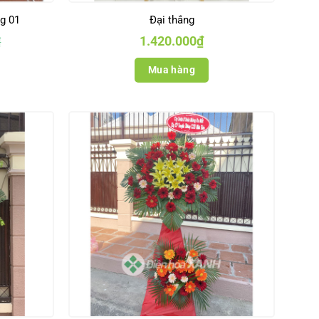
g 01
Đại thắng
1.420.000
₫
₫
Mua hàng