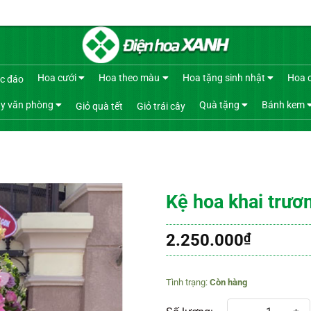
Hoa cưới
Hoa theo màu
Hoa tặng sinh nhật
Hoa 
c đáo
y văn phòng
Quà tặng
Bánh kem
Giỏ quà tết
Giỏ trái cây
Kệ hoa khai trươ
2.250.000
₫
Còn hàng
Kệ hoa khai trương 480 số lượng