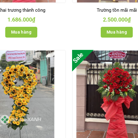
hai trương thành công
Trường tồn mãi mãi
1.686.000
₫
2.500.000
₫
Mua hàng
Mua hàng
Sale