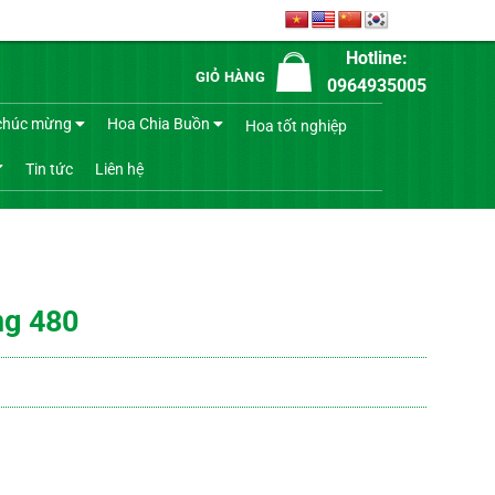
Hotline:
GIỎ HÀNG
0964935005
chúc mừng
Hoa Chia Buồn
Hoa tốt nghiệp
Tin tức
Liên hệ
ng 480