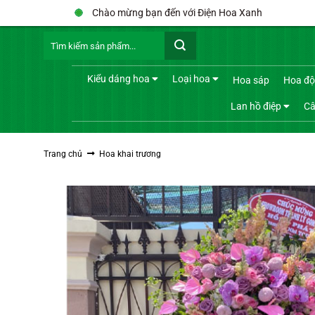
Bỏ
Chào mừng bạn đến với Điện Hoa Xanh
qua
Tìm
nội
kiếm:
dung
Kiểu dáng hoa
Loại hoa
Hoa sáp
Hoa độ
Lan hồ điệp
Câ
Trang chủ
Hoa khai trương