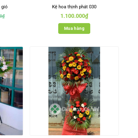
 gió
Kệ hoa thịnh phát 030
1.100.000
₫
0
₫
.
Mua hàng
.