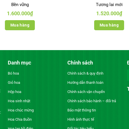
Bền vững
Tương lai mới
1.600.000
₫
1.520.000
₫
Mua hàng
Mua hàng
Danh mục
Chính sách
Bó hoa
Chính sách & quy định
Giỏ hoa
Hướng dẫn thanh toán
t
Hộp hoa
Chính sách vận chuyển
Hoa sinh nhật
Chính sách bảo hành – đổi trả
Hoa chúc mừng
Bảo mật thông tin
:
Hoa Chia Buồn
Hình ảnh thực tế
Hoa lan hồ điệp
Đối tác tiêu biểu