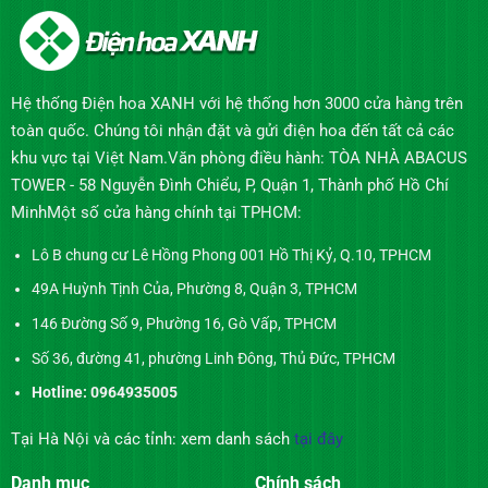
Hệ thống Điện hoa XANH với hệ thống hơn 3000 cửa hàng trên
toàn quốc. Chúng tôi nhận đặt và gửi điện hoa đến tất cả các
khu vực tại Việt Nam.Văn phòng điều hành: TÒA NHÀ ABACUS
TOWER - 58 Nguyễn Đình Chiểu, P, Quận 1, Thành phố Hồ Chí
MinhMột số cửa hàng chính tại TPHCM:
Lô B chung cư Lê Hồng Phong 001 Hồ Thị Kỷ, Q.10, TPHCM
49A Huỳnh Tịnh Của, Phường 8, Quận 3, TPHCM
146 Đường Số 9, Phường 16, Gò Vấp, TPHCM
Số 36, đường 41, phường Linh Đông, Thủ Đức, TPHCM
Hotline: 0964935005
Tại Hà Nội và các tỉnh: xem danh sách
tại đây
Danh mục
Chính sách