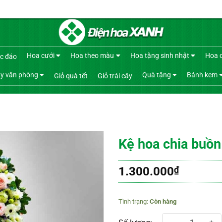
Hoa cưới
Hoa theo màu
Hoa tặng sinh nhật
Hoa 
c đáo
y văn phòng
Quà tặng
Bánh kem
Giỏ quà tết
Giỏ trái cây
Kệ hoa chia buồn
1.300.000
₫
Còn hàng
Kệ hoa chia buồn 265 số lượng