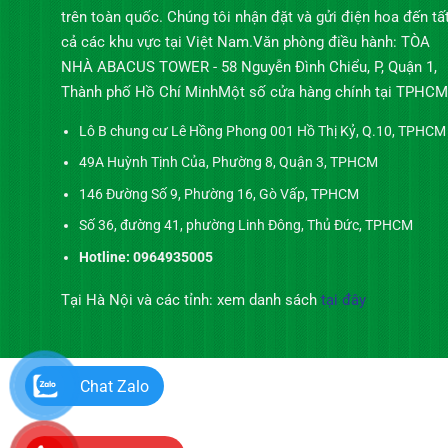
trên toàn quốc. Chúng tôi nhận đặt và gửi điện hoa đến tấ
cả các khu vực tại Việt Nam.Văn phòng điều hành: TÒA
NHÀ ABACUS TOWER - 58 Nguyễn Đình Chiểu, P, Quận 1,
Thành phố Hồ Chí MinhMột số cửa hàng chính tại TPHCM
Lô B chung cư Lê Hồng Phong 001 Hồ Thị Kỷ, Q.10, TPHCM
49A Huỳnh Tịnh Của, Phường 8, Quận 3, TPHCM
146 Đường Số 9, Phường 16, Gò Vấp, TPHCM
Số 36, đường 41, phường Linh Đông, Thủ Đức, TPHCM
Hotline: 0964935005
Tại Hà Nội và các tỉnh: xem danh sách
tại đây
Chat Zalo