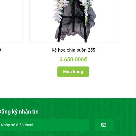
0
Kệ hoa chia buồn 255
3.650.000
₫
Mua hàng
Đăng ký nhận tin