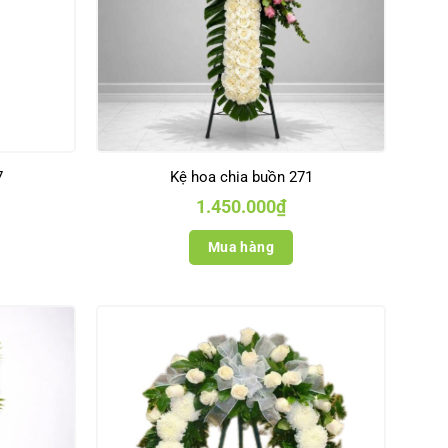
7
Kệ hoa chia buồn 271
1.450.000
₫
Mua hàng