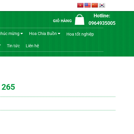
Hotline:
GIỎ HÀNG
0964935005
chúc mừng
Hoa Chia Buồn
Hoa tốt nghiệp
Tin tức
Liên hệ
 265