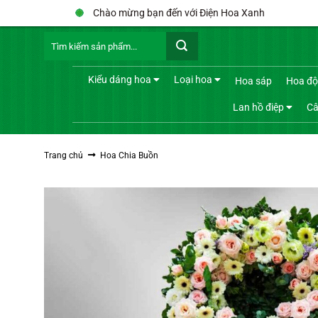
Bỏ
Chào mừng bạn đến với Điện Hoa Xanh
qua
Tìm
nội
kiếm:
dung
Kiểu dáng hoa
Loại hoa
Hoa sáp
Hoa độ
Lan hồ điệp
Câ
Trang chủ
Hoa Chia Buồn