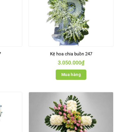
7
Kệ hoa chia buồn 247
3.050.000
₫
Mua hàng