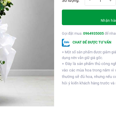
Nhận hàn
Gọi đặt mua:
0964935005
để nha
CHAT ĐỂ ĐƯỢC TƯ VẤN
+ Một số sản phẩm được giảm giá
dụng nên vẫn giữ giá gốc.
+ Đây là sản phẩm thủ công ngh
vào các mùa hoa trong năm vì 
thường sẽ đủ hoa, nhưng nếu có
hỏi ý kiến khách hàng trước và