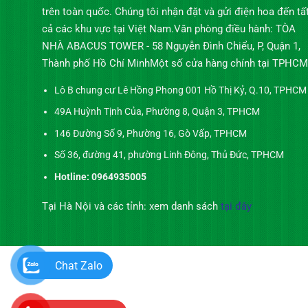
trên toàn quốc. Chúng tôi nhận đặt và gửi điện hoa đến tấ
cả các khu vực tại Việt Nam.Văn phòng điều hành: TÒA
NHÀ ABACUS TOWER - 58 Nguyễn Đình Chiểu, P, Quận 1,
Thành phố Hồ Chí MinhMột số cửa hàng chính tại TPHCM
Lô B chung cư Lê Hồng Phong 001 Hồ Thị Kỷ, Q.10, TPHCM
49A Huỳnh Tịnh Của, Phường 8, Quận 3, TPHCM
146 Đường Số 9, Phường 16, Gò Vấp, TPHCM
Số 36, đường 41, phường Linh Đông, Thủ Đức, TPHCM
Hotline: 0964935005
Tại Hà Nội và các tỉnh: xem danh sách
tại đây
Chat Zalo