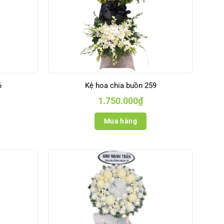
6
Kệ hoa chia buồn 259
1.750.000
₫
Mua hàng