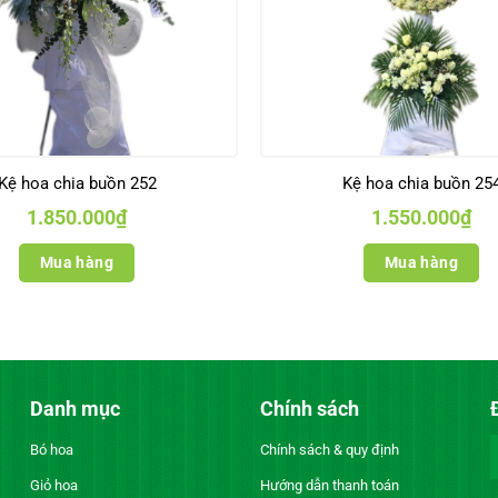
Kệ hoa chia buồn 252
Kệ hoa chia buồn 25
1.850.000
₫
1.550.000
₫
Mua hàng
Mua hàng
Danh mục
Chính sách
Bó hoa
Chính sách & quy định
Giỏ hoa
Hướng dẫn thanh toán