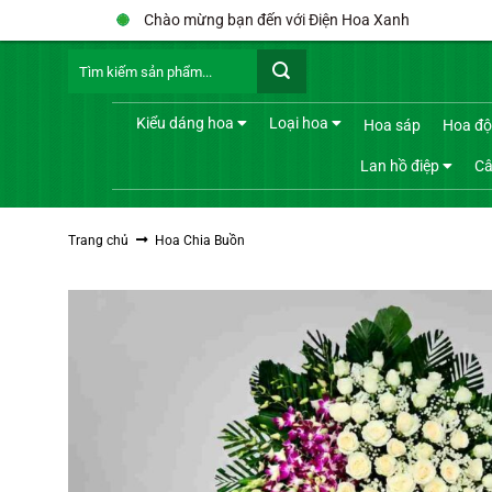
Bỏ
Chào mừng bạn đến với Điện Hoa Xanh
qua
Tìm
nội
kiếm:
dung
Kiểu dáng hoa
Loại hoa
Hoa sáp
Hoa độ
Lan hồ điệp
Câ
Trang chủ
Hoa Chia Buồn