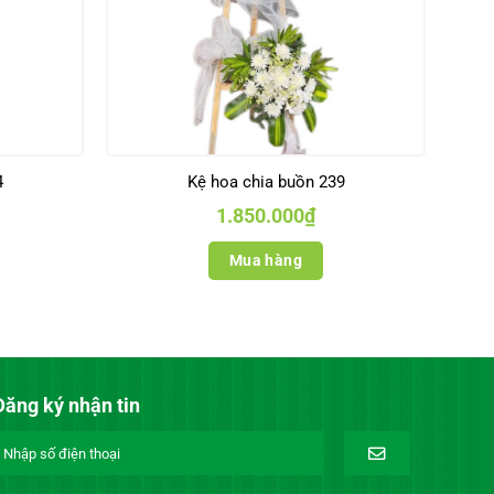
4
Kệ hoa chia buồn 239
1.850.000
₫
Mua hàng
Đăng ký nhận tin