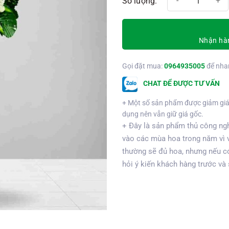
Nhận hàn
Gọi đặt mua:
0964935005
để nha
CHAT ĐỂ ĐƯỢC TƯ VẤN
+ Một số sản phẩm được giảm giá
dụng nên vẫn giữ giá gốc.
+ Đây là sản phẩm thủ công ngh
vào các mùa hoa trong năm vì 
thường sẽ đủ hoa, nhưng nếu có
hỏi ý kiến khách hàng trước và