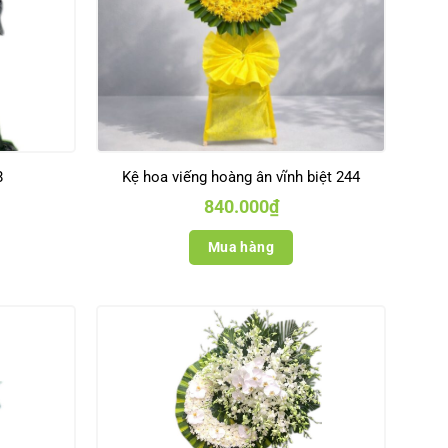
8
Kệ hoa viếng hoàng ân vĩnh biệt 244
840.000
₫
Mua hàng