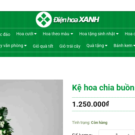
Hoa cưới
Hoa theo màu
Hoa tặng sinh nhật
Hoa 
c đáo
y văn phòng
Quà tặng
Bánh kem
Giỏ quà tết
Giỏ trái cây
Kệ hoa chia buồn
1.250.000
₫
Còn hàng
Kệ hoa chia buồn 497 số lượng