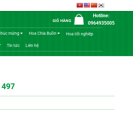
Hotline:
GIỎ HÀNG
0964935005
chúc mừng
Hoa Chia Buồn
Hoa tốt nghiệp
Tin tức
Liên hệ
 497