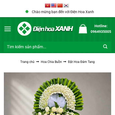
Bỏ
qua
Chào mừng bạn đến với Điện Hoa Xanh
nội
dung
Hotline:
0964935005
Tìm
kiếm:
Trang chủ
Hoa Chia Buồn
Đặt Hoa Đám Tang