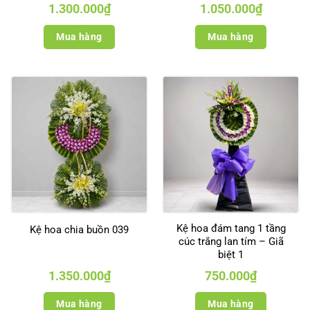
1.300.000
₫
1.050.000
₫
Mua hàng
Mua hàng
Kệ hoa đám tang 1 tầng
Kệ hoa chia buồn 039
cúc trắng lan tím – Giã
biệt 1
1.350.000
₫
750.000
₫
Mua hàng
Mua hàng