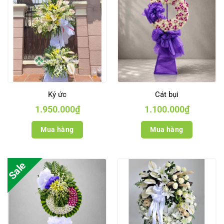
Ký ức
Cát bụi
1.950.000
₫
1.100.000
₫
Mua hàng
Mua hàng
Sale