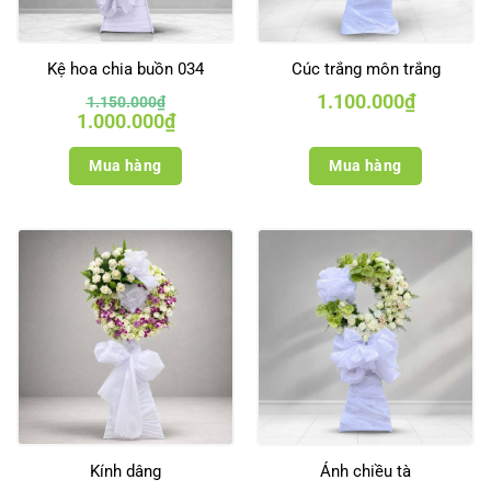
Kệ hoa chia buồn 034
Cúc trắng môn trắng
1.100.000
₫
1.150.000
₫
Giá
Giá
1.000.000
₫
gốc
hiện
là:
tại
1.150.000₫.
là:
Mua hàng
Mua hàng
1.000.000₫.
Kính dâng
Ánh chiều tà