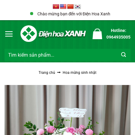
Bỏ
qua
Chào mừng bạn đến với Điện Hoa Xanh
nội
dung
Hotline:
0964935005
Tìm
kiếm:
Trang chủ
Hoa mừng sinh nhật