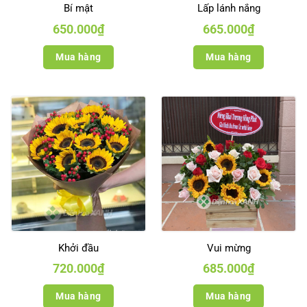
Bí mật
Lấp lánh nắng
650.000
₫
665.000
₫
Mua hàng
Mua hàng
Khởi đầu
Vui mừng
720.000
₫
685.000
₫
Mua hàng
Mua hàng