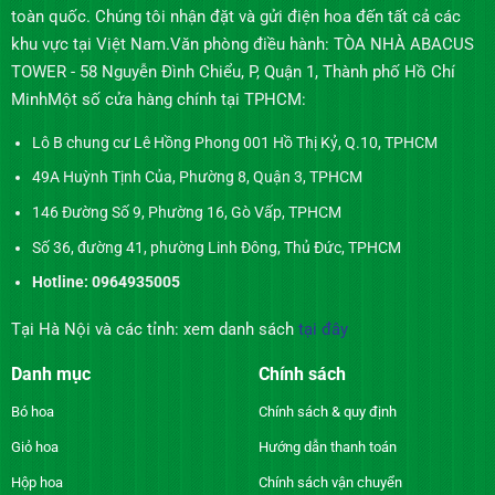
toàn quốc. Chúng tôi nhận đặt và gửi điện hoa đến tất cả các
khu vực tại Việt Nam.Văn phòng điều hành: TÒA NHÀ ABACUS
TOWER - 58 Nguyễn Đình Chiểu, P, Quận 1, Thành phố Hồ Chí
MinhMột số cửa hàng chính tại TPHCM:
Lô B chung cư Lê Hồng Phong 001 Hồ Thị Kỷ, Q.10, TPHCM
49A Huỳnh Tịnh Của, Phường 8, Quận 3, TPHCM
146 Đường Số 9, Phường 16, Gò Vấp, TPHCM
Số 36, đường 41, phường Linh Đông, Thủ Đức, TPHCM
Hotline: 0964935005
Tại Hà Nội và các tỉnh: xem danh sách
tại đây
Danh mục
Chính sách
Bó hoa
Chính sách & quy định
Giỏ hoa
Hướng dẫn thanh toán
Hộp hoa
Chính sách vận chuyển