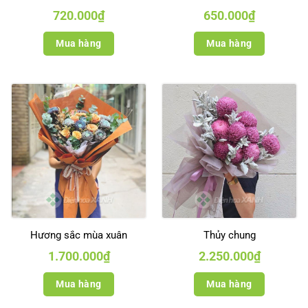
720.000
₫
650.000
₫
Mua hàng
Mua hàng
Hương sắc mùa xuân
Thủy chung
1.700.000
₫
2.250.000
₫
Mua hàng
Mua hàng