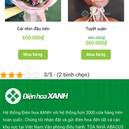
Cái nhìn đầu tiên
Tuyết xuân
650.000
₫
480.000
₫
Giá
Giá
360.000
₫
gốc
hiện
là:
tại
480.000₫.
là:
Mua hàng
Mua hàng
360.000₫.
3/5 - (2 bình chọn)
Hệ thống Điện hoa XANH với hệ thống hơn 3000 cửa hàng trên
toàn quốc. Chúng tôi nhận đặt và gửi điện hoa đến tất cả các
khu vực tại Việt Nam.Văn phòng điều hành: TÒA NHÀ ABACUS