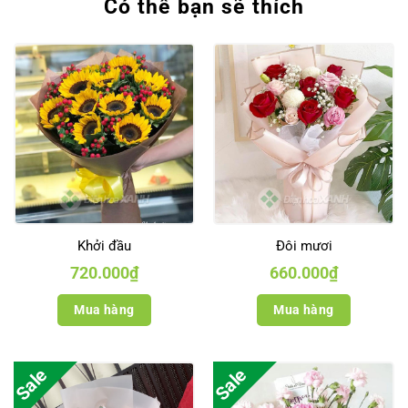
Có thể bạn sẽ thích
Khởi đầu
Đôi mươi
720.000
₫
660.000
₫
Mua hàng
Mua hàng
Sale
Sale