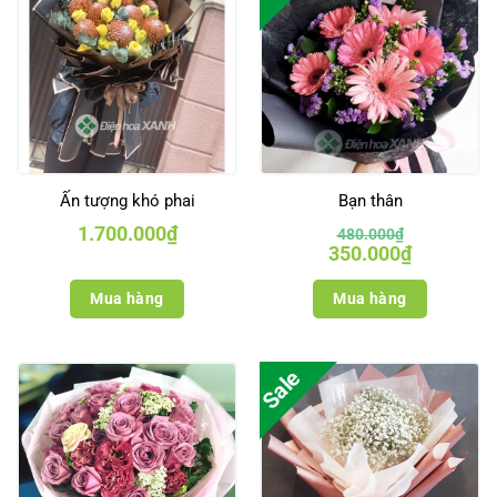
Ấn tượng khó phai
Bạn thân
1.700.000
₫
480.000
₫
Giá
Giá
350.000
₫
gốc
hiện
là:
tại
480.000₫.
là:
Mua hàng
Mua hàng
350.000₫.
Sale