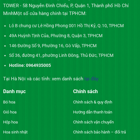
TOWER - 58 Nguyễn Đình Chiểu, P, Quận 1, Thành phố Hồ Chí
MinhMột số cửa hàng chính tại TPHCM:
Lô B chung cư Lê Hồng Phong 001 Hồ Thị Kỷ, Q.10, TPHCM
49A Huỳnh Tịnh Của, Phường 8, Quận 3, TPHCM
146 Đường Số 9, Phường 16, Gò Vấp, TPHCM
Số 36, đường 41, phường Linh Đông, Thủ Đức, TPHCM
Hotline: 0964935005
Tại Hà Nội và các tỉnh: xem danh sách
tại đây
Danh mục
Chính sách
Bó hoa
Chính sách & quy định
Giỏ hoa
Hướng dẫn thanh toán
Hộp hoa
Chính sách vận chuyển
Hoa sinh nhật
Chính sách bảo hành – đổi trả