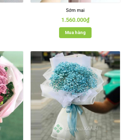
Sớm mai
1.560.000
₫
Mua hàng