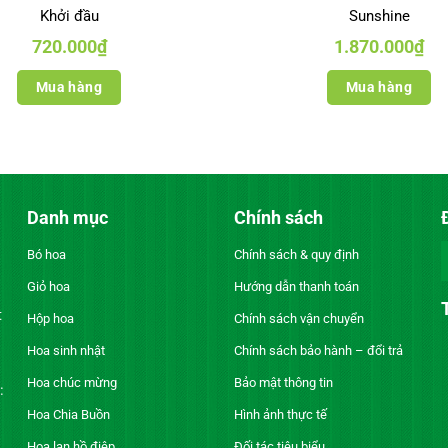
Khởi đầu
Sunshine
720.000
₫
1.870.000
₫
Mua hàng
Mua hàng
Danh mục
Chính sách
Bó hoa
Chính sách & quy định
Giỏ hoa
Hướng dẫn thanh toán
t
Hộp hoa
Chính sách vận chuyển
Hoa sinh nhật
Chính sách bảo hành – đổi trả
Hoa chúc mừng
Bảo mật thông tin
:
Hoa Chia Buồn
Hình ảnh thực tế
Hoa lan hồ điệp
Đối tác tiêu biểu