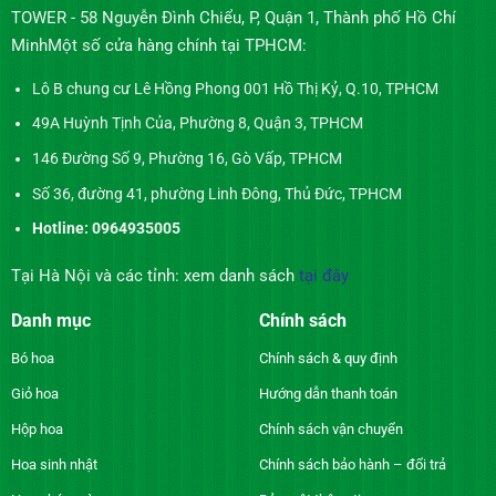
TOWER - 58 Nguyễn Đình Chiểu, P, Quận 1, Thành phố Hồ Chí
MinhMột số cửa hàng chính tại TPHCM:
Lô B chung cư Lê Hồng Phong 001 Hồ Thị Kỷ, Q.10, TPHCM
49A Huỳnh Tịnh Của, Phường 8, Quận 3, TPHCM
146 Đường Số 9, Phường 16, Gò Vấp, TPHCM
Số 36, đường 41, phường Linh Đông, Thủ Đức, TPHCM
Hotline: 0964935005
Tại Hà Nội và các tỉnh: xem danh sách
tại đây
Danh mục
Chính sách
Bó hoa
Chính sách & quy định
Giỏ hoa
Hướng dẫn thanh toán
Hộp hoa
Chính sách vận chuyển
Hoa sinh nhật
Chính sách bảo hành – đổi trả