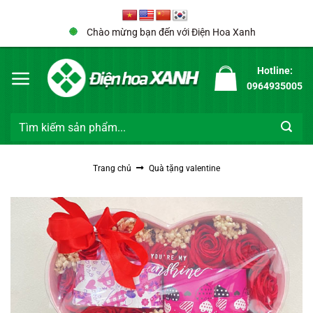
Bỏ
qua
Chào mừng bạn đến với Điện Hoa Xanh
nội
dung
Hotline:
0964935005
Tìm
kiếm:
Trang chủ
Quà tặng valentine