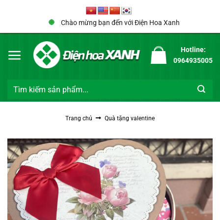
Bỏ
qua
Chào mừng bạn đến với Điện Hoa Xanh
nội
dung
Hotline:
0964935005
Tìm
kiếm:
Trang chủ
Quà tặng valentine