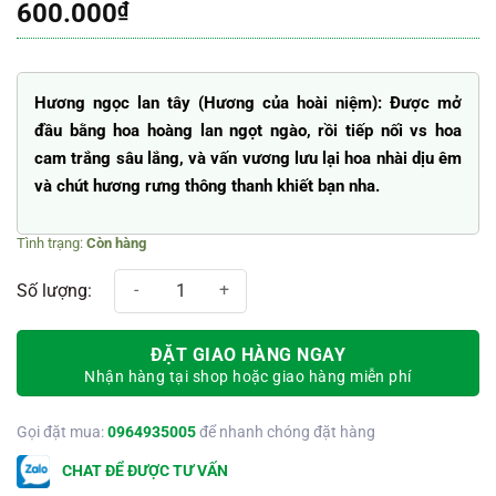
600.000
₫
Hương ngọc lan tây (Hương của hoài niệm): Được mở
đầu bằng hoa hoàng lan ngọt ngào, rồi tiếp nối vs hoa
cam trắng sâu lắng, và vấn vương lưu lại hoa nhài dịu êm
và chút hương rưng thông thanh khiết bạn nha.
Còn hàng
Hộp hoa sáp + nước hoa khô hương ngọc lan tây T06-2 số lượng
ĐẶT GIAO HÀNG NGAY
Nhận hàng tại shop hoặc giao hàng miễn phí
Gọi đặt mua:
0964935005
để nhanh chóng đặt hàng
CHAT ĐỂ ĐƯỢC TƯ VẤN