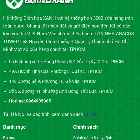
Hệ thống Điện hoa XANH với hệ thống hơn 3000 cửa hàng trên
toàn quốc. Chúng tôi nhận đặt và gửi điện hoa đến tất cả các
khu vực tại Việt Nam.Văn phòng điều hành: TÒA NHÀ ABACUS
TOWER - 58 Nguyễn Đình Chiểu, P, Quận 1, Thành phố Hồ Chí
MinhMột số cửa hàng chính tại TPHCM:
Lô B chung cư Lê Hồng Phong 001 Hồ Thị Kỷ, Q.10, TPHCM
49A Huỳnh Tịnh Của, Phường 8, Quận 3, TPHCM
146 Đường Số 9, Phường 16, Gò Vấp, TPHCM
Số 36, đường 41, phường Linh Đông, Thủ Đức, TPHCM
Hotline: 0964935005
Tại Hà Nội và các tỉnh: xem danh sách
tại đây
Danh mục
Chính sách
Bó hoa
Chính sách & quy định