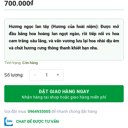
700.000
₫
Hương ngọc lan tây (Hương của hoài niệm): Được mở
đầu bằng hoa hoàng lan ngọt ngào, rồi tiếp nối vs hoa
cam trắng sâu lắng, và vấn vương lưu lại hoa nhài dịu êm
và chút hương rưng thông thanh khiết bạn nha.
Còn hàng
Hộp hoa sáp + nước hoa khô hương ngọc lan tây T05-2 số lượng
ĐẶT GIAO HÀNG NGAY
Nhận hàng tại shop hoặc giao hàng miễn phí
Gọi đặt mua:
0964935005
để nhanh chóng đặt hàng
CHAT ĐỂ ĐƯỢC TƯ VẤN