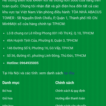
Hệ thống Điện hoa XANH với hệ thống hơn 3000 cửa hàng trên
toàn quốc. Chúng tôi nhận đặt và gửi điện hoa đến tất cả các
khu vực tại Việt Nam.Văn phòng điều hành: TÒA NHÀ ABACUS
TOWER - 58 Nguyễn Đình Chiểu, P, Quận 1, Thành phố Hồ Chí
MinhMột số cửa hàng chính tại TPHCM:
Lô B chung cư Lê Hồng Phong 001 Hồ Thị Kỷ, Q.10, TPHCM
49A Huỳnh Tịnh Của, Phường 8, Quận 3, TPHCM
146 Đường Số 9, Phường 16, Gò Vấp, TPHCM
Số 36, đường 41, phường Linh Đông, Thủ Đức, TPHCM
Hotline: 0964935005
Tại Hà Nội và các tỉnh: xem danh sách
tại đây
Danh mục
Chính sách
Bó hoa
Chính sách & quy định
Giỏ hoa
Hướng dẫn thanh toán
Hộp hoa
Chính sách vận chuyển