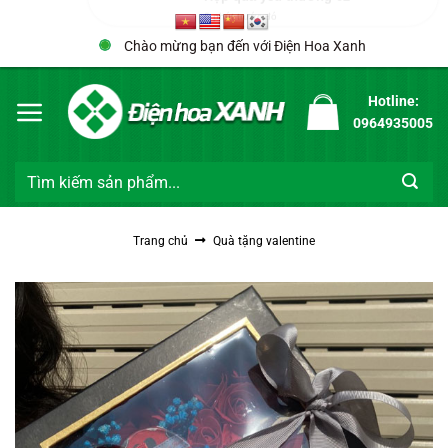
Bỏ
qua
Chị Kim Ngân 0977****** đã đặt hàng
Chào mừng bạn đến với Điện Hoa Xanh
nội
Hộp quà yêu thương 02
dung
Hotline:
6 phút trước đó
0964935005
Tìm
kiếm:
Trang chủ
Quà tặng valentine