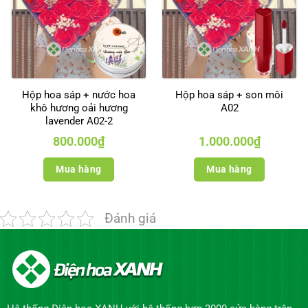
Hộp hoa sáp + nước hoa
Hộp hoa sáp + son môi
khô hương oải hương
A02
lavender A02-2
800.000
₫
1.000.000
₫
Mua hàng
Mua hàng
Đánh giá