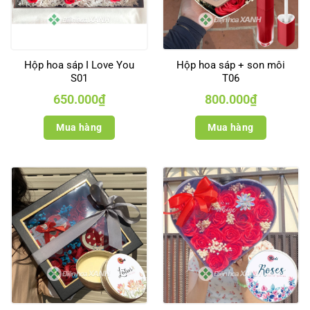
Hộp hoa sáp I Love You
Hộp hoa sáp + son môi
S01
T06
650.000
₫
800.000
₫
Mua hàng
Mua hàng