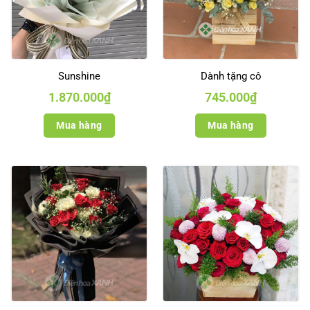
Sunshine
Dành tặng cô
1.870.000
₫
745.000
₫
Mua hàng
Mua hàng