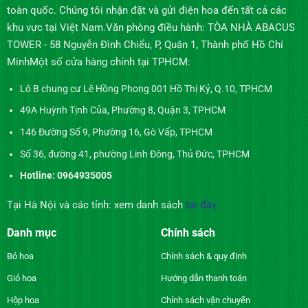
toàn quốc. Chúng tôi nhận đặt và gửi điện hoa đến tất cả các
khu vực tại Việt Nam.Văn phòng điều hành: TÒA NHÀ ABACUS
TOWER - 58 Nguyễn Đình Chiểu, P, Quận 1, Thành phố Hồ Chí
MinhMột số cửa hàng chính tại TPHCM:
Lô B chung cư Lê Hồng Phong 001 Hồ Thị Kỷ, Q.10, TPHCM
49A Huỳnh Tịnh Của, Phường 8, Quận 3, TPHCM
146 Đường Số 9, Phường 16, Gò Vấp, TPHCM
Số 36, đường 41, phường Linh Đông, Thủ Đức, TPHCM
Hotline: 0964935005
Tại Hà Nội và các tỉnh: xem danh sách
tại đây
Danh mục
Chính sách
Bó hoa
Chính sách & quy định
Giỏ hoa
Hướng dẫn thanh toán
Hộp hoa
Chính sách vận chuyển