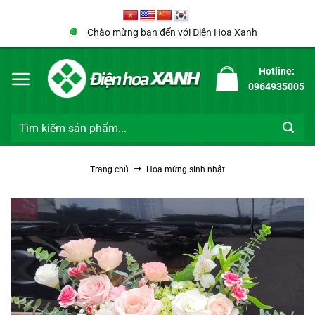
Bỏ
qua
Chào mừng bạn đến với Điện Hoa Xanh
nội
dung
Hotline:
0964935005
Tìm
kiếm:
Trang chủ
Hoa mừng sinh nhật