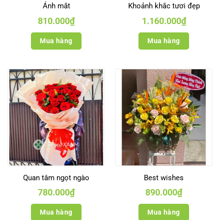
Ánh mắt
Khoảnh khắc tươi đẹp
810.000
₫
1.160.000
₫
Mua hàng
Mua hàng
Quan tâm ngọt ngào
Best wishes
780.000
₫
890.000
₫
Mua hàng
Mua hàng