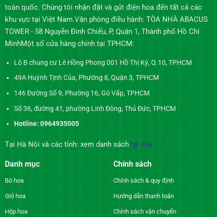
toàn quốc. Chúng tôi nhận đặt và gửi điện hoa đến tất cả các
khu vực tại Việt Nam.Văn phòng điều hành: TÒA NHÀ ABACUS
TOWER - 58 Nguyễn Đình Chiểu, P, Quận 1, Thành phố Hồ Chí
MinhMột số cửa hàng chính tại TPHCM:
Lô B chung cư Lê Hồng Phong 001 Hồ Thị Kỷ, Q.10, TPHCM
49A Huỳnh Tịnh Của, Phường 8, Quận 3, TPHCM
146 Đường Số 9, Phường 16, Gò Vấp, TPHCM
Số 36, đường 41, phường Linh Đông, Thủ Đức, TPHCM
Hotline: 0964935005
Tại Hà Nội và các tỉnh: xem danh sách
tại đây
Danh mục
Chính sách
Bó hoa
Chính sách & quy định
Giỏ hoa
Hướng dẫn thanh toán
Hộp hoa
Chính sách vận chuyển