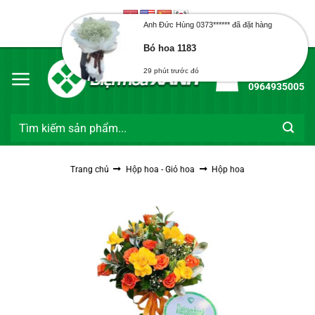
Bỏ
qua
Anh Đức Hùng 0373****** đã đặt hàng
Chào mừng bạn đến với Điện Hoa Xanh
nội
Bó hoa 1183
dung
Hotline:
29 phút trước đó
0964935005
Tìm
kiếm:
Trang chủ
Hộp hoa - Giỏ hoa
Hộp hoa