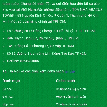
toàn quốc. Chúng tôi nhận đặt và gửi điện hoa đến tất cả các
khu vực tại Việt Nam.Văn phòng điều hành: TÒA NHÀ ABACUS
TOWER - 58 Nguyễn Đình Chiểu, P, Quận 1, Thành phố Hồ Chí
MinhMột số cửa hàng chính tại TPHCM:
Lô B chung cư Lê Hồng Phong 001 Hồ Thị Kỷ, Q.10, TPHCM
49A Huỳnh Tịnh Của, Phường 8, Quận 3, TPHCM
146 Đường Số 9, Phường 16, Gò Vấp, TPHCM
Số 36, đường 41, phường Linh Đông, Thủ Đức, TPHCM
Hotline: 0964935005
Tại Hà Nội và các tỉnh: xem danh sách
tại đây
Danh mục
Chính sách
Bó hoa
Chính sách & quy định
Giỏ hoa
Hướng dẫn thanh toán
Hộp hoa
Chính sách vận chuyển