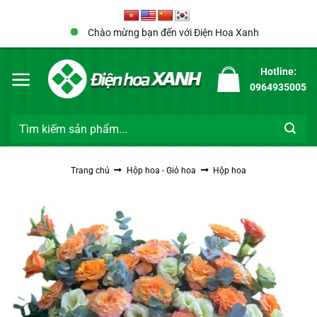
Bỏ
qua
Chào mừng bạn đến với Điện Hoa Xanh
nội
dung
Hotline:
0964935005
Tìm
kiếm:
Trang chủ
Hộp hoa - Giỏ hoa
Hộp hoa