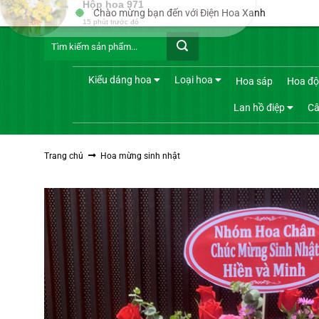
Bỏ
Chào mừng bạn đến với Điện Hoa Xanh
qua
Tìm
nội
kiếm:
dung
Kiểu dáng hoa
Loại hoa
Hoa sáp
Hoa độ
Lan hồ điệp
Câ
Trang chủ
Hoa mừng sinh nhật