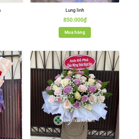
n
Lung linh
850.000
₫
Mua hàng