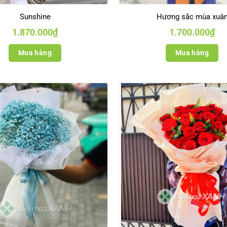
Sunshine
Hương sắc mùa xuâ
1.870.000
₫
1.700.000
₫
Mua hàng
Mua hàng