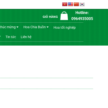
Hotline:
GIỎ HÀNG
0964935005
chúc mừng
Hoa Chia Buồn
Hoa tốt nghiệp
Tin tức
Liên hệ