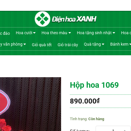
Hoa cưới
Hoa theo màu
Hoa tặng sinh nhật
Hoa 
c đáo
y văn phòng
Quà tặng
Bánh kem
Giỏ quà tết
Giỏ trái cây
Hộp hoa 1069
890.000
₫
Còn hàng
Hộp hoa 1069 số lượng