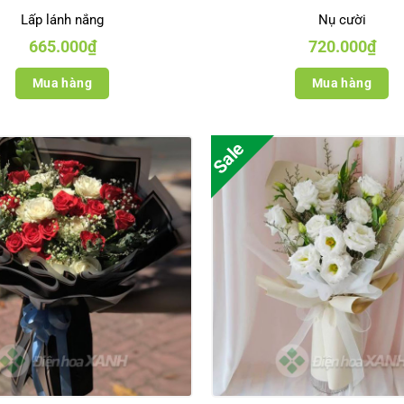
Lấp lánh nắng
Nụ cười
665.000
₫
720.000
₫
Mua hàng
Mua hàng
Sale