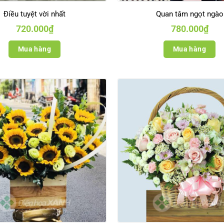
Điều tuyệt vời nhất
Quan tâm ngọt ngào
720.000
₫
780.000
₫
Mua hàng
Mua hàng