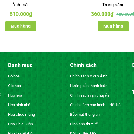
Ánh mắt
Trong sáng
Giá
Giá
810.000
₫
360.000
₫
480.000
gốc
hiện
là:
tại
480.000₫.
là:
Mua hàng
Mua hàng
360.000₫.
Danh mục
Chính sách
Bó hoa
Chính sách & quy định
Giỏ hoa
Hướng dẫn thanh toán
t
Hộp hoa
Chính sách vận chuyển
Hoa sinh nhật
Chính sách bảo hành – đổi trả
Hoa chúc mừng
Bảo mật thông tin
:
Hoa Chia Buồn
Hình ảnh thực tế
Hoa lan hồ điệp
Đối tác tiêu biểu