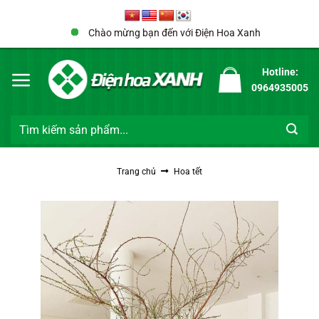
Bỏ
qua
Chào mừng bạn đến với Điện Hoa Xanh
nội
dung
Hotline:
0964935005
Tìm
kiếm:
Trang chủ
Hoa tết