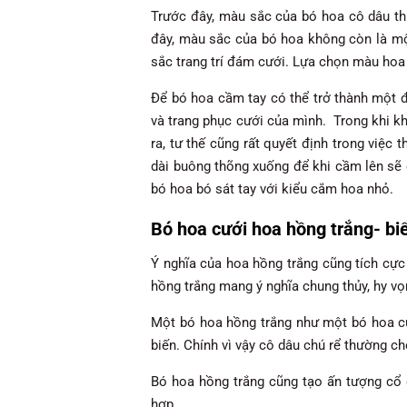
Trước đây, màu sắc của bó hoa cô dâu th
đây, màu sắc của bó hoa không còn là mộ
sắc trang trí đám cưới. Lựa chọn màu hoa 
Để bó hoa cầm tay có thể trở thành một đ
và trang phục cưới của mình. Trong khi k
ra, tư thế cũng rất quyết định trong việ
dài buông thõng xuống để khi cầm lên sẽ 
bó hoa bó sát tay với kiểu cắm hoa nhỏ.
Bó hoa cưới hoa hồng trắng- bi
Ý nghĩa của hoa hồng trắng cũng tích cực
hồng trắng mang ý nghĩa chung thủy, hy vọn
Một bó hoa hồng trắng như một bó hoa cư
biến. Chính vì vậy cô dâu chú rể thường c
Bó hoa hồng trắng cũng tạo ấn tượng cổ 
hợp.