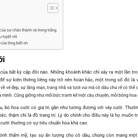
của sự chân thành và trong trắng
 tuyệt vời
của lòng biết ơn
ới
của bất kỳ cặp đôi nào. Những khoảnh khắc chỉ xảy ra một lần tro
để sự kiện thiêng liêng này trở nên hoàn hảo, một trong số đó là 
về vẻ đẹp, sự lãng mạn, trang nhã và tươi vui mà cô dâu chú rể có thể
a mình. Cũng giống như mỗi bức tranh kể một câu chuyện, mỗi bông hoa 
âu, bó hoa cưới có giá trị gần như tương đương với váy cưới. Thư
ệc, thậm chí là đồ trang trí. Lý do chính cho điều này là họ muốn tr
 cưới thường có sự tiêu chuẩn hóa khá cao.
tính thẩm mỹ, tạo sự ấn tượng cho cô dâu, chúng còn mang một 