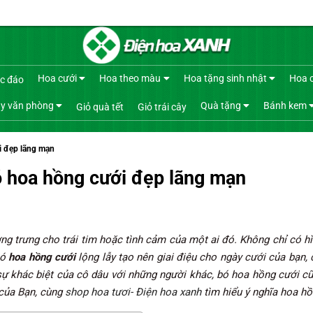
Hoa cưới
Hoa theo màu
Hoa tặng sinh nhật
Hoa 
c đáo
y văn phòng
Quà tặng
Bánh kem
Giỏ quà tết
Giỏ trái cây
i đẹp lãng mạn
ó hoa hồng cưới đẹp lãng mạn
ng trưng cho trái tim hoặc tình cảm của một ai đó. Không chỉ có 
bó
hoa hồng cưới
lộng lẫy tạo nên giai điệu cho ngày cưới của bạn,
sự khác biệt của cô dâu với những người khác, bó hoa hồng cưới c
 của Bạn, cùng
shop hoa tươi- Điện hoa xanh
tìm hiểu ý nghĩa hoa h