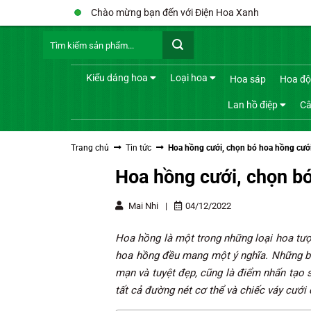
Bỏ
Chào mừng bạn đến với Điện Hoa Xanh
qua
Tìm
nội
kiếm:
dung
Kiểu dáng hoa
Loại hoa
Hoa sáp
Hoa độ
Lan hồ điệp
Câ
Trang chủ
Tin tức
Hoa hồng cưới, chọn bó hoa hồng cướ
Hoa hồng cưới, chọn b
Mai Nhi
|
04/12/2022
Hoa hồng là một trong những loại hoa tượ
hoa hồng đều mang một ý nghĩa. Những 
mạn và tuyệt đẹp, cũng là điểm nhấn tạo 
tất cả đường nét cơ thể và chiếc váy cưới