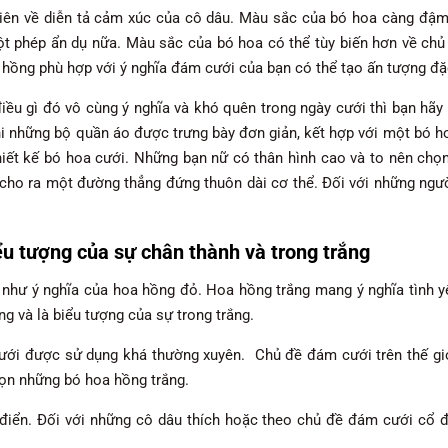
iên về diễn tả cảm xúc của cô dâu. Màu sắc của bó hoa càng đậm n
t phép ẩn dụ nữa. Màu sắc của bó hoa có thể tùy biến hơn về ch
hồng phù hợp với ý nghĩa đám cưới của bạn có thể tạo ấn tượng đặc
iều gì đó vô cùng ý nghĩa và khó quên trong ngày cưới thì bạn hãy 
hi những bộ quần áo được trưng bày đơn giản, kết hợp với một bó ho
c thiết kế bó hoa cưới. Những bạn nữ có thân hình cao và to nên ch
cho ra một đường thẳng đứng thuôn dài cơ thể. Đối với những ngư
ểu tượng của sự chân thành và trong trắng
 như ý nghĩa của hoa hồng đỏ. Hoa hồng trắng mang ý nghĩa tình y
g và là biểu tượng của sự trong trắng.
ới được sử dụng khá thường xuyên. Chủ đề đám cưới trên thế gi
họn những bó hoa hồng trắng.
điển. Đối với những cô dâu thích hoặc theo chủ đề đám cưới cổ đi