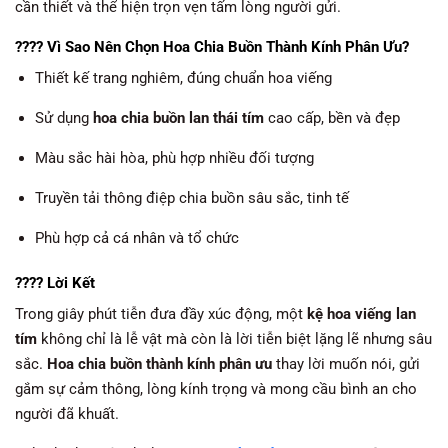
cần thiết và thể hiện trọn vẹn tấm lòng người gửi.
???? Vì Sao Nên Chọn Hoa Chia Buồn Thành Kính Phân Ưu?
Thiết kế trang nghiêm, đúng chuẩn hoa viếng
Sử dụng
hoa chia buồn lan thái tím
cao cấp, bền và đẹp
Màu sắc hài hòa, phù hợp nhiều đối tượng
Truyền tải thông điệp chia buồn sâu sắc, tinh tế
Phù hợp cả cá nhân và tổ chức
???? Lời Kết
Trong giây phút tiễn đưa đầy xúc động, một
kệ hoa viếng lan
tím
không chỉ là lễ vật mà còn là lời tiễn biệt lặng lẽ nhưng sâu
sắc.
Hoa chia buồn thành kính phân ưu
thay lời muốn nói, gửi
gắm sự cảm thông, lòng kính trọng và mong cầu bình an cho
người đã khuất.