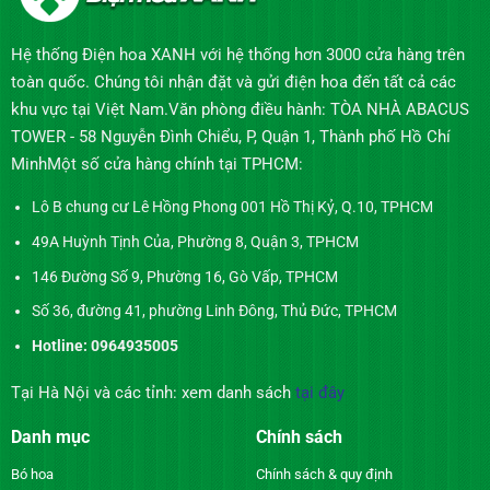
Hệ thống Điện hoa XANH với hệ thống hơn 3000 cửa hàng trên
toàn quốc. Chúng tôi nhận đặt và gửi điện hoa đến tất cả các
khu vực tại Việt Nam.Văn phòng điều hành: TÒA NHÀ ABACUS
TOWER - 58 Nguyễn Đình Chiểu, P, Quận 1, Thành phố Hồ Chí
MinhMột số cửa hàng chính tại TPHCM:
Lô B chung cư Lê Hồng Phong 001 Hồ Thị Kỷ, Q.10, TPHCM
49A Huỳnh Tịnh Của, Phường 8, Quận 3, TPHCM
146 Đường Số 9, Phường 16, Gò Vấp, TPHCM
Số 36, đường 41, phường Linh Đông, Thủ Đức, TPHCM
Hotline: 0964935005
Tại Hà Nội và các tỉnh: xem danh sách
tại đây
Danh mục
Chính sách
Bó hoa
Chính sách & quy định