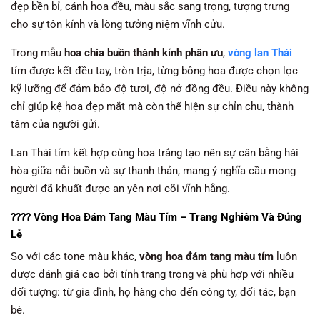
đẹp bền bỉ, cánh hoa đều, màu sắc sang trọng, tượng trưng
cho sự tôn kính và lòng tưởng niệm vĩnh cửu.
Trong mẫu
hoa chia buồn thành kính phân ưu
,
vòng lan Thái
tím được kết đều tay, tròn trịa, từng bông hoa được chọn lọc
kỹ lưỡng để đảm bảo độ tươi, độ nở đồng đều. Điều này không
chỉ giúp kệ hoa đẹp mắt mà còn thể hiện sự chỉn chu, thành
tâm của người gửi.
Lan Thái tím kết hợp cùng hoa trắng tạo nên sự cân bằng hài
hòa giữa nỗi buồn và sự thanh thản, mang ý nghĩa cầu mong
người đã khuất được an yên nơi cõi vĩnh hằng.
???? Vòng Hoa Đám Tang Màu Tím – Trang Nghiêm Và Đúng
Lễ
So với các tone màu khác,
vòng hoa đám tang màu tím
luôn
được đánh giá cao bởi tính trang trọng và phù hợp với nhiều
đối tượng: từ gia đình, họ hàng cho đến công ty, đối tác, bạn
bè.