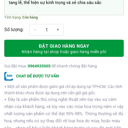
tang lễ, thể hiện sự kính trọng và sẻ chia sâu sắc
Còn hàng
Hoa Chia Buồn Thành Kính Phân Ưu số lượng
ĐẶT GIAO HÀNG NGAY
Nhận hàng tại shop hoặc giao hàng miễn phí
Gọi đặt mua:
0964935005
để nhanh chóng đặt hàng
CHAT ĐỂ ĐƯỢC TƯ VẤN
+ Một số sản phẩm được giảm giá chỉ áp dụng tại TPHCM. Các tỉnh
thành khác chưa được áp dụng nên vẫn giữ giá gốc.
+ Đây là sản phẩm thủ công nghệ thuật nên tùy vào sự cảm
nhận của khách hàng, và tùy vào các mùa hoa trong năm vì vậy
chất lượng sản phẩm có thể đạt 95%-98%. Thông thường sẽ đủ
hoa, nhưng nếu có sự thay đổi về loại hoa do mùa, hoặc màu
sắc... shop sẽ hỏi ý kiến khách hàng trước và sau đó mới tiến