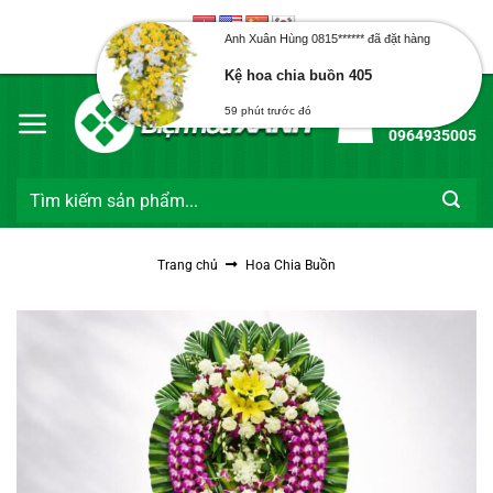
Bỏ
qua
Anh Xuân Hùng 0815****** đã đặt hàng
Chào mừng bạn đến với Điện Hoa Xanh
nội
Kệ hoa chia buồn 405
dung
Hotline:
59 phút trước đó
0964935005
Tìm
kiếm:
Trang chủ
Hoa Chia Buồn