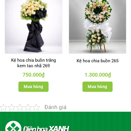
Kệ hoa chia buồn trắng
Kệ hoa chia buồn 265
kem tao nhã 269
750.000
₫
1.300.000
₫
Mua hàng
Mua hàng
Đánh giá