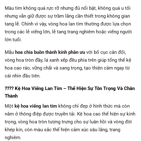
Màu tím không quá rực rỡ nhưng đủ nổi bật, không quá u tối
nhưng vẫn giữ được sự trầm lắng cần thiết trong không gian
tang lễ. Chính vì vậy, vòng hoa lan tím thường được lựa chọn
trong các lễ viếng lớn, lễ tang trang nghiêm hoặc viếng người
lớn tuổi.
Mẫu
hoa chia buồn thành kính phân ưu
với bố cục cân đối,
vòng hoa tròn đầy, lá xanh xếp đều phía trên giúp tổng thể kệ
hoa cao ráo, vững chãi và sang trọng, tạo thiện cảm ngay từ
cái nhìn đầu tiên.
???? Kệ Hoa Viếng Lan Tím – Thể Hiện Sự Tôn Trọng Và Chân
Thành
Một
kệ hoa viếng lan tím
không chỉ đẹp ở hình thức mà còn
nằm ở thông điệp được truyền tải. Kệ hoa cao thể hiện sự kính
trọng, vòng hoa tròn tượng trưng cho sự luân hồi và vòng đời
khép kín, còn màu sắc thể hiện cảm xúc sâu lắng, trang
nghiêm.