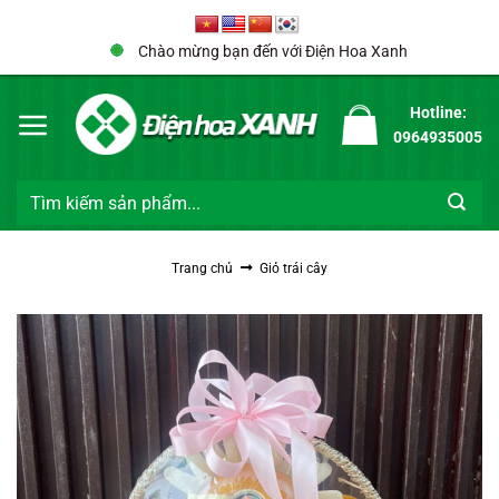
Bỏ
qua
Chào mừng bạn đến với Điện Hoa Xanh
nội
dung
Hotline:
0964935005
Tìm
kiếm:
Trang chủ
Giỏ trái cây