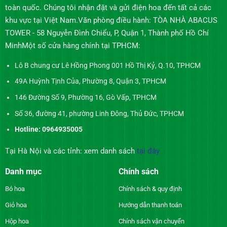
toàn quốc. Chúng tôi nhận đặt và gửi điện hoa đến tất cả các
khu vực tại Việt Nam.Văn phòng điều hành: TÒA NHÀ ABACUS
TOWER - 58 Nguyễn Đình Chiểu, P, Quận 1, Thành phố Hồ Chí
MinhMột số cửa hàng chính tại TPHCM:
Lô B chung cư Lê Hồng Phong 001 Hồ Thị Kỷ, Q.10, TPHCM
49A Huỳnh Tịnh Của, Phường 8, Quận 3, TPHCM
146 Đường Số 9, Phường 16, Gò Vấp, TPHCM
Số 36, đường 41, phường Linh Đông, Thủ Đức, TPHCM
Hotline: 0964935005
Tại Hà Nội và các tỉnh: xem danh sách
tại đây
Danh mục
Chính sách
Bó hoa
Chính sách & quy định
Giỏ hoa
Hướng dẫn thanh toán
Hộp hoa
Chính sách vận chuyển