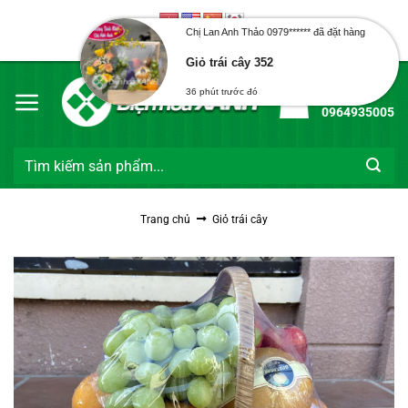
Bỏ
qua
Chị Lan Anh Thảo 0979****** đã đặt hàng
Chào mừng bạn đến với Điện Hoa Xanh
nội
Giỏ trái cây 352
dung
Hotline:
36 phút trước đó
0964935005
Tìm
kiếm:
Trang chủ
Giỏ trái cây