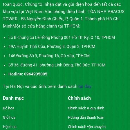
toàn quốc. Chúng tôi nhận đặt và gửi điện hoa đến tất cả các
khu vực tại Việt Nam.Văn phòng điều hành: TÒA NHÀ ABACUS
TOWER - 58 Nguyễn Đình Chiểu, P, Quận 1, Thành phố Hồ Chí
MinhMột số cửa hàng chính tại TPHCM:
Lô B chung cư Lê Hồng Phong 001 Hồ Thị Kỷ, Q.10, TPHCM
49A Huỳnh Tịnh Của, Phường 8, Quận 3, TPHCM
146 Đường Số 9, Phường 16, Gò Vấp, TPHCM
Số 36, đường 41, phường Linh Đông, Thủ Đức, TPHCM
Hotline: 0964935005
Tại Hà Nội và các tỉnh: xem danh sách
tại đây
Danh mục
Chính sách
Bó hoa
Chính sách & quy định
Giỏ hoa
Hướng dẫn thanh toán
Hộp hoa
Chính sách vận chuyển