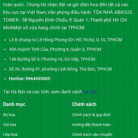
toàn quốc. Chúng tôi nhận đặt và gửi điện hoa đến tất cả các
khu vực tại Việt Nam.Văn phòng điều hành: TÒA NHÀ ABACUS
TOWER - 58 Nguyễn Đình Chiểu, P, Quận 1, Thành phố Hồ Chí
MinhMột số cửa hàng chính tại TPHCM:
Lô B chung cư Lê Hồng Phong 001 Hồ Thị Kỷ, Q.10, TPHCM
49A Huỳnh Tịnh Của, Phường 8, Quận 3, TPHCM
146 Đường Số 9, Phường 16, Gò Vấp, TPHCM
Số 36, đường 41, phường Linh Đông, Thủ Đức, TPHCM
Hotline: 0964935005
Tại Hà Nội và các tỉnh: xem danh sách
tại đây
Danh mục
Chính sách
Bó hoa
Chính sách & quy định
Giỏ hoa
Hướng dẫn thanh toán
Hộp hoa
Chính sách vận chuyển