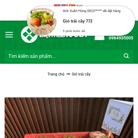
Bỏ
qua
Anh Xuân Hùng 0810****** đã đặt hàng
Chào mừng bạn đến với Điện Hoa Xanh
nội
Giỏ trái cây 772
dung
Hotline:
5 phút trước đó
0964935005
Tìm
kiếm:
Trang chủ
Giỏ trái cây