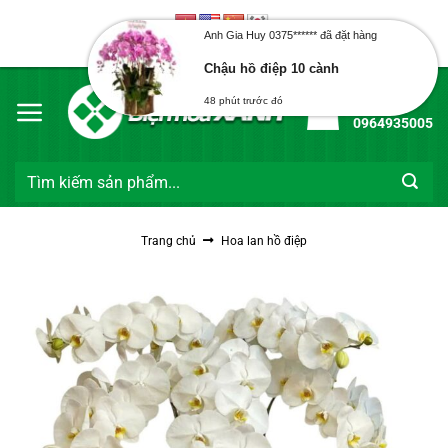
Bỏ
qua
Anh Gia Huy 0375****** đã đặt hàng
Chào mừng bạn đến với Điện Hoa Xanh
nội
Chậu hồ điệp 10 cành
dung
Hotline:
48 phút trước đó
0964935005
Tìm
kiếm:
Trang chủ
Hoa lan hồ điệp