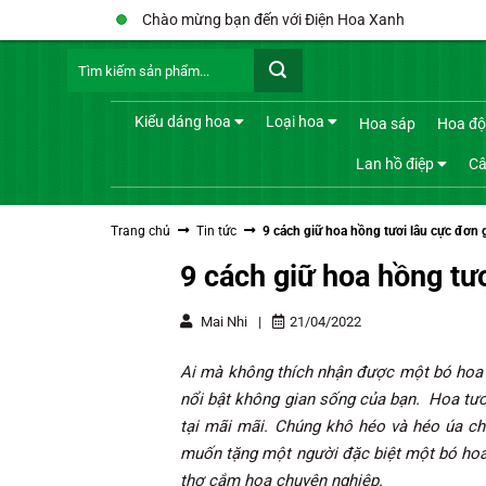
Bỏ
Chào mừng bạn đến với Điện Hoa Xanh
qua
Tìm
nội
kiếm:
dung
Kiểu dáng hoa
Loại hoa
Hoa sáp
Hoa độ
Lan hồ điệp
Câ
Trang chủ
Tin tức
9 cách giữ hoa hồng tươi lâu cực đơn 
9 cách giữ hoa hồng tư
Mai Nhi
|
21/04/2022
Ai mà không thích nhận được một bó hoa 
nổi bật không gian sống của bạn. Hoa tươi
tại mãi mãi. Chúng khô héo và héo úa ch
muốn tặng một người đặc biệt một bó hoa
thợ cắm hoa chuyên nghiệp.