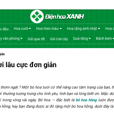
Hoa cưới
Hoa theo màu
Hoa tặng sinh nhật
Hoa 
c đáo
y văn phòng
Quà tặng
Bánh kem
Giỏ quà tết
Giỏ trái cây
giản
ơi lâu cực đơn giản
thơm ngát ? Một bó hoa tươi có thể nâng cao tâm trạng của bạn, 
 thường tượng trưng cho tình yêu, tình bạn và lòng biết ơn. Mặc dù
ỉ trong vòng vài ngày. Bó hoa — đặc biệt là
bó hoa hồng
luôn được
 hồng, hay bạn đang được ai đó tặng một bó hoa hồng, dưới đây l