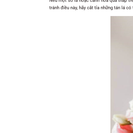
Nếu một số lá hoặc cánh hoa quá thấp trên
tránh điều này, hãy cắt tỉa những tán lá c