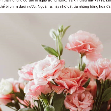
 thân, chúng có thể bị ngập trong nước. Và khi điều này xảy ra, kh
ó thể bị chìm dưới nước. Ngoài ra, hãy nhớ cắt tỉa những bông hoa đã