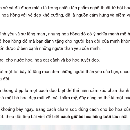
h sử và đã được miêu tả trong nhiều tác phẩm nghệ thuật từ hội họa
n, hoa hồng với vẻ đẹp khó cưỡng, đã là nguồn cảm hứng và niềm vui
tình yêu và sự lãng mạn , nhưng hoa hồng đỏ có ý nghĩa mạnh mẽ h
ó hoa hồng đỏ mà bạn dành tặng cho người bạn đời của mình không
n được ở bên cạnh những người thân yêu của mình.
i cho nước hoa, hoa cắt cành và bó hoa tuyệt đẹp.
i một lời bày tỏ lãng mạn đến những người thân yêu của bạn, chúc a
a đời.
 thông điệp là một cách đặc biệt để thể hiện cảm xúc chân thành
có một bó hoa đẹp mắt về mặt thẩm mỹ, đây cũng có thể là một cá
ọ khoảng bảy ngày. Bằng cách chăm sóc đúng cách cho bó hoa củ
t. theo dõi tiếp bài viết để biết
cách giữ bó hoa hồng tươi lâu
nhất