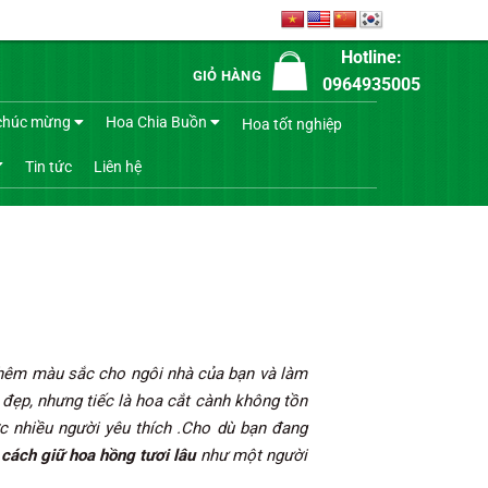
Hotline:
GIỎ HÀNG
0964935005
chúc mừng
Hoa Chia Buồn
Hoa tốt nghiệp
Tin tức
Liên hệ
thêm màu sắc cho ngôi nhà của bạn và làm
 đẹp, nhưng tiếc là hoa cắt cành không tồn
 nhiều người yêu thích .Cho dù bạn đang
à
cách giữ hoa hồng tươi lâu
như một người