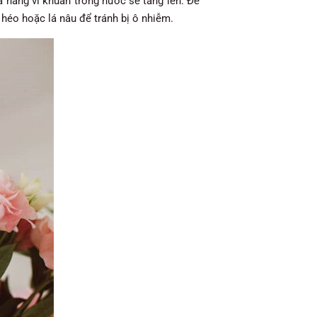
ả năng vi khuẩn trong nước sẽ tăng lên. Để
 héo hoặc lá nâu để tránh bị ô nhiễm.