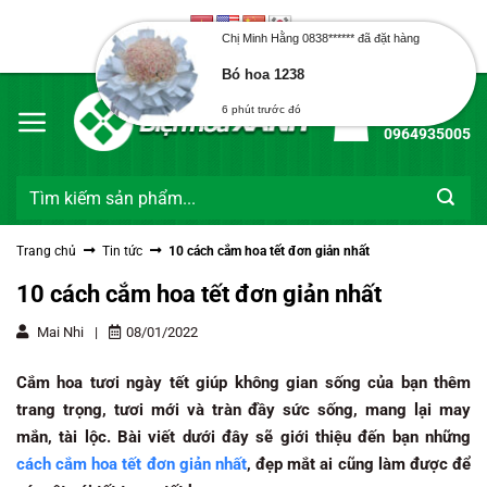
Bỏ
qua
Chị Minh Hằng 0838****** đã đặt hàng
Chào mừng bạn đến với Điện Hoa Xanh
nội
Bó hoa 1238
dung
Hotline:
6 phút trước đó
0964935005
Tìm
kiếm:
Trang chủ
Tin tức
10 cách cắm hoa tết đơn giản nhất
10 cách cắm hoa tết đơn giản nhất
Mai Nhi
|
08/01/2022
Cắm hoa tươi ngày tết giúp không gian sống của bạn thêm
trang trọng, tươi mới và tràn đầy sức sống, mang lại may
mắn, tài lộc. Bài viết dưới đây sẽ giới thiệu đến bạn những
cách cắm hoa tết đơn giản nhất
, đẹp mắt ai cũng làm được để