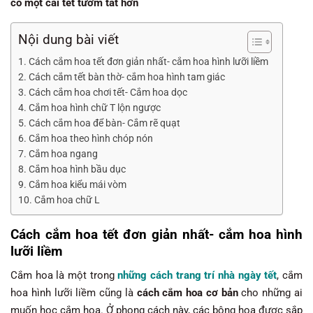
có một cái tết tươm tất hơn
Nội dung bài viết
Cách cắm hoa tết đơn giản nhất- cắm hoa hình lưỡi liềm
Cách cắm tết bàn thờ- cắm hoa hình tam giác
Cách cắm hoa chơi tết- Cắm hoa dọc
Cắm hoa hình chữ T lộn ngược
Cách cắm hoa để bàn- Cắm rẽ quạt
Cắm hoa theo hình chóp nón
Cắm hoa ngang
Cắm hoa hình bầu dục
Cắm hoa kiểu mái vòm
Cắm hoa chữ L
Cách cắm hoa tết đơn giản nhất- cắm hoa hình
lưỡi liềm
Cắm hoa là một trong
những cách trang trí nhà ngày tết
, cắm
hoa hình lưỡi liềm cũng là
cách cắm hoa cơ bản
cho những ai
muốn học cắm hoa. Ở phong cách này, các bông hoa được sắp