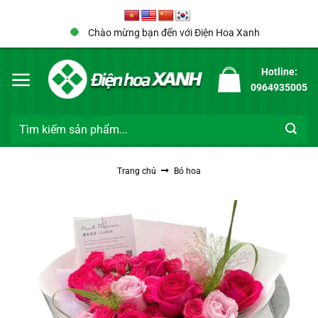
Bỏ
qua
Chào mừng bạn đến với Điện Hoa Xanh
nội
dung
Hotline:
0964935005
Tìm
kiếm:
Trang chủ
Bó hoa