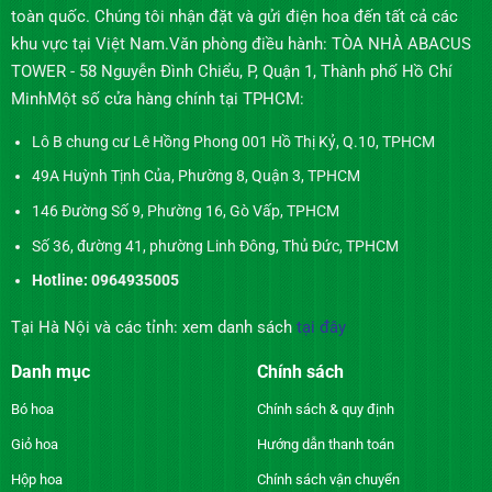
toàn quốc. Chúng tôi nhận đặt và gửi điện hoa đến tất cả các
khu vực tại Việt Nam.Văn phòng điều hành: TÒA NHÀ ABACUS
TOWER - 58 Nguyễn Đình Chiểu, P, Quận 1, Thành phố Hồ Chí
MinhMột số cửa hàng chính tại TPHCM:
Lô B chung cư Lê Hồng Phong 001 Hồ Thị Kỷ, Q.10, TPHCM
49A Huỳnh Tịnh Của, Phường 8, Quận 3, TPHCM
146 Đường Số 9, Phường 16, Gò Vấp, TPHCM
Số 36, đường 41, phường Linh Đông, Thủ Đức, TPHCM
Hotline: 0964935005
Tại Hà Nội và các tỉnh: xem danh sách
tại đây
Danh mục
Chính sách
Bó hoa
Chính sách & quy định
Giỏ hoa
Hướng dẫn thanh toán
Hộp hoa
Chính sách vận chuyển