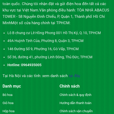
toàn quốc. Chúng tôi nhận đặt và gửi điện hoa đến tất cả các
khu vực tại Việt Nam.Văn phòng điều hành: TÒA NHÀ ABACUS
TOWER - 58 Nguyễn Đình Chiểu, P, Quận 1, Thành phố Hồ Chí
MinhMột số cửa hàng chính tại TPHCM:
Lô B chung cư Lê Hồng Phong 001 Hồ Thị Kỷ, Q.10, TPHCM
49A Huỳnh Tịnh Của, Phường 8, Quận 3, TPHCM
146 Đường Số 9, Phường 16, Gò Vấp, TPHCM
Số 36, đường 41, phường Linh Đông, Thủ Đức, TPHCM
Hotline: 0964935005
Tại Hà Nội và các tỉnh: xem danh sách
tại đây
Danh mục
Chính sách
Bó hoa
Chính sách & quy định
Giỏ hoa
Hướng dẫn thanh toán
Hộp hoa
Chính sách vận chuyển