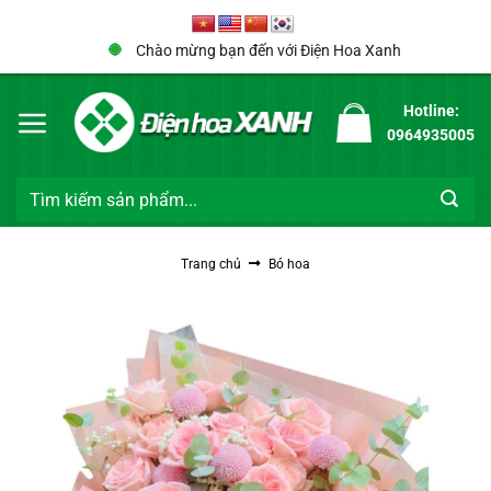
Bỏ
qua
Chào mừng bạn đến với Điện Hoa Xanh
nội
dung
Hotline:
0964935005
Tìm
kiếm:
Trang chủ
Bó hoa