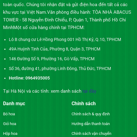
toàn quốc. Chúng tôi nhận đặt và gửi điện hoa đến tất cả các
khu vực tại Việt Nam.Văn phòng điều hành: TÒA NHÀ ABACUS
TOWER - 58 Nguyễn Đình Chiểu, P, Quận 1, Thành phố Hồ Chí
MinhMột số cửa hàng chính tại TPHCM:
Lô B chung cư Lê Hồng Phong 001 Hồ Thị Kỷ, Q.10, TPHCM
49A Huỳnh Tịnh Của, Phường 8, Quận 3, TPHCM
146 Đường Số 9, Phường 16, Gò Vấp, TPHCM
Số 36, đường 41, phường Linh Đông, Thủ Đức, TPHCM
Hotline: 0964935005
Tại Hà Nội và các tỉnh: xem danh sách
tại đây
Danh mục
Chính sách
Bó hoa
Chính sách & quy định
Giỏ hoa
Hướng dẫn thanh toán
Hộp hoa
Chính sách vận chuyển