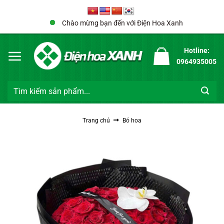
Bỏ
qua
Chào mừng bạn đến với Điện Hoa Xanh
nội
dung
Hotline:
0964935005
Tìm
kiếm:
Trang chủ
Bó hoa