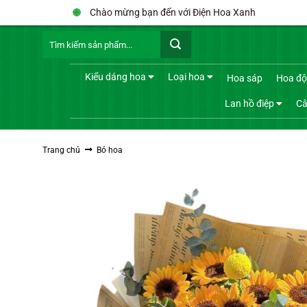
Bỏ
Chào mừng bạn đến với Điện Hoa Xanh
qua
Tìm
nội
kiếm:
dung
Kiểu dáng hoa
Loại hoa
Hoa sáp
Hoa độ
Lan hồ điệp
Câ
Trang chủ
Bó hoa