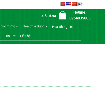
Hotline:
GIỎ HÀNG
0964935005
chúc mừng
Hoa Chia Buồn
Hoa tốt nghiệp
Tin tức
Liên hệ