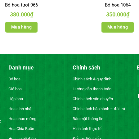
Bó hoa tươi 966
Bó hoa 1064
380.000
₫
350.000
₫
Mua hàng
Mua hàng
Danh mục
Chính sách
Bó hoa
Chính sách & quy định
Giỏ hoa
Hướng dẫn thanh toán
t
Hộp hoa
Chính sách vận chuyển
Hoa sinh nhật
Chính sách bảo hành – đổi trả
Hoa chúc mừng
Bảo mật thông tin
:
Hoa Chia Buồn
Hình ảnh thực tế
Hoa lan hồ điệp
Đối tác tiêu biểu