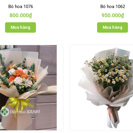
Bó hoa 1076
Bó hoa 1062
800.000
₫
950.000
₫
Mua hàng
Mua hàng