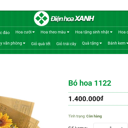
Hoa cưới
Hoa theo màu
Hoa tặng sinh nhật
Hoa 
c đáo
y văn phòng
Quà tặng
Bánh kem
Giỏ quà tết
Giỏ trái cây
Bó hoa 1122
1.400.000
₫
Còn hàng
Bó hoa 1122 số lượng