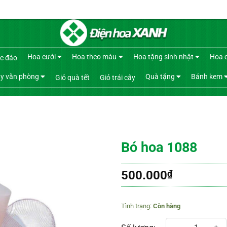
Hoa cưới
Hoa theo màu
Hoa tặng sinh nhật
Hoa 
c đáo
y văn phòng
Quà tặng
Bánh kem
Giỏ quà tết
Giỏ trái cây
Bó hoa 1088
500.000
₫
Còn hàng
Bó hoa 1088 số lượng