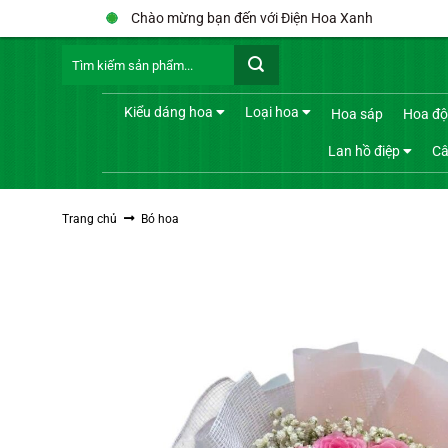
Bỏ
Chào mừng bạn đến với Điện Hoa Xanh
qua
Tìm
nội
kiếm:
dung
Kiểu dáng hoa
Loại hoa
Hoa sáp
Hoa độ
Lan hồ điệp
Câ
Trang chủ
Bó hoa