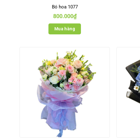
Bó hoa 1077
800.000
₫
Mua hàng