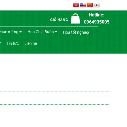
Hotline:
GIỎ HÀNG
0964935005
chúc mừng
Hoa Chia Buồn
Hoa tốt nghiệp
Tin tức
Liên hệ