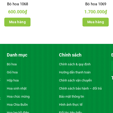
Bó hoa 1068
Bó hoa 1069
600.000
₫
1.700.000
₫
Mua hàng
Mua hàng
Danh mục
Chính sách
Bó hoa
Chính sách & quy định
Giỏ hoa
Hướng dẫn thanh toán
t
Hộp hoa
Chính sách vận chuyển
Hoa sinh nhật
Chính sách bảo hành – đổi trả
Hoa chúc mừng
Bảo mật thông tin
:
Hoa Chia Buồn
Hình ảnh thực tế
Hoa lan hồ điệp
Đối tác tiêu biểu