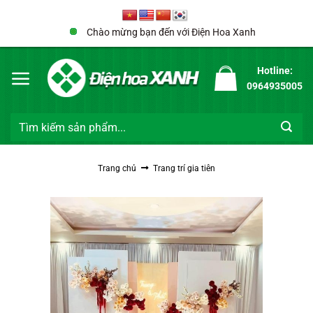
Bỏ
qua
Chào mừng bạn đến với Điện Hoa Xanh
nội
dung
Hotline:
0964935005
Tìm
kiếm:
Trang chủ
Trang trí gia tiên